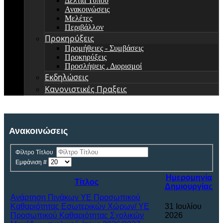
Δελτία Τύπου
Ανακοινώσεις
Μελέτες
Περιβάλλον
Προκηρύξεις
Προμήθειες - Συμβάσεις
Προκηρύξεις
Προσλήψεις . Διορισμοί
Εκδηλώσεις
Κανονιστικές Πραξεις
Ανακοινώσεις
Φίλτρο Τίτλου
Εμφάνιση #
Ημερομηνία
Τίτλος
Δημιουργίας
Ανάρτηση Πινάκων ΥΕ Προσωπικού
Καθαριότητας Εσωτερικών Χώρων/ ΥΕ
31 Ιουλίου
Προσωπικού Καθαριότητας Σχολικών
2026