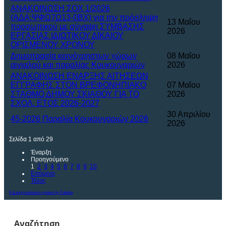
ΑΝΑΚΟΙΝΩΣΗ ΣΟΧ 1/2026
(ΑΔΑ:ΨΦΩ7Ω13-0ΒΧ) για την πρόσληψη
13 Μαΐου
προσωπικού με σύναψη ΣΥΜΒΑΣΗΣ
2026
ΕΡΓΑΣΙΑΣ ΙΔΙΩΤΙΚΟΥ ΔΙΚΑΙΟΥ
ΟΡΙΣΜΕΝΟΥ ΧΡΟΝΟΥ
Δημοπρασία κοινόχρηστων χώρων
08 Μαΐου
αιγιαλού και παραλίας Κουκουναριών
2026
ΑΝΑΚΟΙΝΩΣΗ ΕΝΑΡΞΗΣ ΑΙΤΗΣΕΩΝ
ΕΓΓΡΑΦΗΣ ΣΤΟΝ ΒΡΕΦΟΝΗΠΙΑΚΟ
07 Μαΐου
ΣΤΑΘΜΟ ΔΗΜΟΥ ΣΚΙΑΘΟΥ ΓΙΑ ΤΟ
2026
ΣΧΟΛ. ΕΤΟΣ 2026-2027
30 Απριλίου
45-2026 Παραλία Κουκουναριών 2026
2026
Σελίδα 1 από 29
Έναρξη
Προηγούμενο
1
2
3
4
5
6
7
8
9
10
Επόμενο
Τέλος
FaLang translation system by Faboba
Αναζήτηση