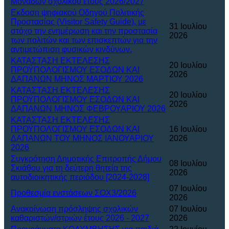
Μονάδων σχολικού έτους 2026/2027
Eκδοση ψηφιακού Οδηγού Πολιτικής
Προστασίας (Visitor Safety Guide), με
31 Ιουλίου
στόχο την ενημέρωση και την προστασία
2026
των πολιτών και των επισκεπτών για την
αντιμετώπιση φυσικών κινδύνων.
ΚΑΤΑΣΤΑΣΗ ΕΚΤΕΛΕΣΗΣ
20 Ιουλίου
ΠΡΟΫΠΟΛΟΓΙΣΜΟΥ ΕΣΟΔΩΝ ΚΑΙ
2026
ΔΑΠΑΝΩΝ ΜΗΝΟΣ ΜΑΡΤΙΟΥ 2026
ΚΑΤΑΣΤΑΣΗ ΕΚΤΕΛΕΣΗΣ
20 Ιουλίου
ΠΡΟΫΠΟΛΟΓΙΣΜΟΥ ΕΣΟΔΩΝ ΚΑΙ
2026
ΔΑΠΑΝΩΝ ΜΗΝΟΣ ΦΕΒΡΟΥΑΡΙΟΥ 2026
ΚΑΤΑΣΤΑΣΗ ΕΚΤΕΛΕΣΗΣ
ΠΡΟΫΠΟΛΟΓΙΣΜΟΥ ΕΣΟΔΩΝ ΚΑΙ
16 Ιουλίου
ΔΑΠΑΝΩΝ ΤΟΥ ΜΗΝΟΣ ΙΑΝΟΥΑΡΙΟΥ
2026
2026
Συγκρότηση Δημοτικής Επιτροπής Δήμου
08 Ιουλίου
Σκιάθου για τη δεύτερη θητεία της
2026
αυτοδιοικητικής περιόδου [2024-2028]
07 Ιουλίου
Προθεσμία ενστάσεων ΣΟΧ3/2026
2026
Ανακοίνωση πρόσληψης σχολικών
07 Ιουλίου
καθαριστών/στριών έτους 2026 - 2027
2026