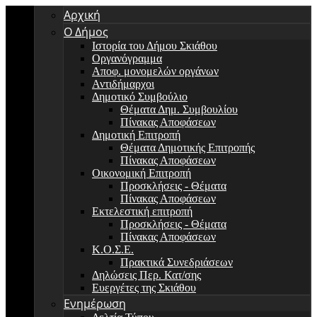
Αρχική
Ο Δήμος
Ιστορία του Δήμου Σκιάθου
Οργανόγραμμα
Αποφ. μονομελών οργάνων
Αντιδήμαρχοι
Δημοτικό Συμβούλιο
Θέματα Δημ. Συμβουλίου
Πίνακας Αποφάσεων
Δημοτική Επιτροπή
Θέματα Δημοτικής Επιτροπής
Πίνακας Αποφάσεων
Οικονομική Επιτροπή
Προσκλήσεις - Θέματα
Πίνακας Αποφάσεων
Εκτελεστική επιτροπή
Προσκλήσεις - Θέματα
Πίνακας Αποφάσεων
Κ.Ο.Σ.Ε.
Πρακτικά Συνεδριάσεων
Δηλώσεις Περ. Κατ/σης
Ευεργέτες της Σκιάθου
Ενημέρωση