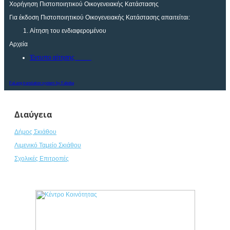
Χορήγηση Πιστοποιητικού Οικογενειακής Κατάστασης
Για έκδοση Πιστοποιητικού Οικογενειακής Κατάστασης απαιτείται:
Αίτηση του ενδιαφερομένου
Αρχεία
Έντυπο αίτησης
FaLang translation system by Faboba
Διαύγεια
Δήμος Σκιάθου
Λιμενικό Ταμείο Σκιάθου
Σχολικές Επιτροπές