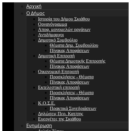
Αρχική
Ο Δήμος
Ιστορία του Δήμου Σκιάθου
Οργανόγραμμα
Αποφ. μονομελών οργάνων
Αντιδήμαρχοι
Δημοτικό Συμβούλιο
Θέματα Δημ. Συμβουλίου
Πίνακας Αποφάσεων
Δημοτική Επιτροπή
Θέματα Δημοτικής Επιτροπής
Πίνακας Αποφάσεων
Οικονομική Επιτροπή
Προσκλήσεις - Θέματα
Πίνακας Αποφάσεων
Εκτελεστική επιτροπή
Προσκλήσεις - Θέματα
Πίνακας Αποφάσεων
Κ.Ο.Σ.Ε.
Πρακτικά Συνεδριάσεων
Δηλώσεις Περ. Κατ/σης
Ευεργέτες της Σκιάθου
Ενημέρωση