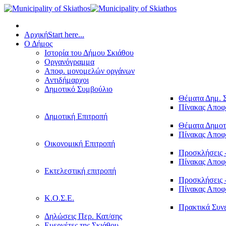
Αρχική
Start here...
Ο Δήμος
Ιστορία του Δήμου Σκιάθου
Οργανόγραμμα
Αποφ. μονομελών οργάνων
Αντιδήμαρχοι
Δημοτικό Συμβούλιο
Θέματα Δημ. 
Πίνακας Απο
Δημοτική Επιτροπή
Θέματα Δημοτ
Πίνακας Απο
Οικονομική Επιτροπή
Προσκλήσεις 
Πίνακας Απο
Εκτελεστική επιτροπή
Προσκλήσεις 
Πίνακας Απο
Κ.Ο.Σ.Ε.
Πρακτικά Συν
Δηλώσεις Περ. Κατ/σης
Ευεργέτες της Σκιάθου