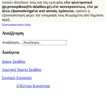
λοιπών ιδιοτήτων τους και της εμπειρίας
είτε ηλεκτρονικά
(
gr
.
prosopikou
@
n
-
skiathos
.
gr
)
,
είτε
αυτοπροσώπως
,
είτε με
άλλο εξουσιοδοτημένο από αυτούς πρόσωπο
, εφόσον η
εξουσιοδότηση φέρει την υπογραφή τους θεωρημένη από δημόσια
αρχή.
FaLang translation system by Faboba
Αναζήτηση
Αναζήτηση...
Διαύγεια
Δήμος Σκιάθου
Λιμενικό Ταμείο Σκιάθου
Σχολικές Επιτροπές