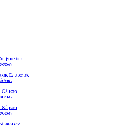
Συμβουλίου
φάσεων
ικής Επιτροπής
φάσεων
- Θέματα
φάσεων
- Θέματα
φάσεων
εδριάσεων