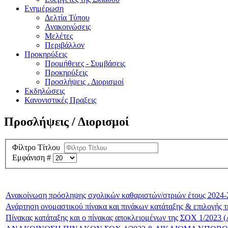
Ενημέρωση
Δελτία Τύπου
Ανακοινώσεις
Μελέτες
Περιβάλλον
Προκηρύξεις
Προμήθειες - Συμβάσεις
Προκηρύξεις
Προσλήψεις . Διορισμοί
Εκδηλώσεις
Κανονιστικές Πραξεις
Προσλήψεις / Διορισμοί
Φίλτρο Τίτλου
Εμφάνιση #
Ανακοίνωση πρόσληψης σχολικών καθαριστών/στριών έτους 2024-
Ανάρτηση ονομαστικού πίνακα και πινάκων κατάταξης & επιλογής 
Πίνακας κατάταξης και ο πίνακας αποκλειομένων της ΣΟΧ 1/202