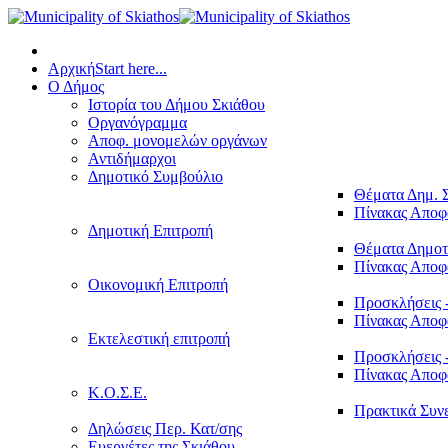
Αρχική
Start here...
Ο Δήμος
Ιστορία του Δήμου Σκιάθου
Οργανόγραμμα
Αποφ. μονομελών οργάνων
Αντιδήμαρχοι
Δημοτικό Συμβούλιο
Θέματα Δημ. 
Πίνακας Απο
Δημοτική Επιτροπή
Θέματα Δημοτ
Πίνακας Απο
Οικονομική Επιτροπή
Προσκλήσεις 
Πίνακας Απο
Εκτελεστική επιτροπή
Προσκλήσεις 
Πίνακας Απο
Κ.Ο.Σ.Ε.
Πρακτικά Συν
Δηλώσεις Περ. Κατ/σης
Ευεργέτες της Σκιάθου