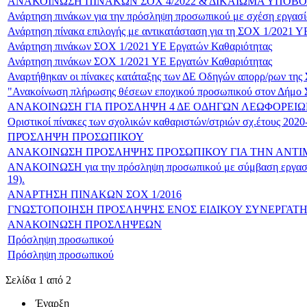
ΑΝΑΚΟΙΝΩΣΗ ΠΙΝΑΚΩΝ ΣΟΧ 4/2022 & ΔΙΚΑΙΩΜΑ ΥΠΟΒ
Ανάρτηση πινάκων για την πρόσληψη προσωπικού με σχέση εργασία
Ανάρτηση πίνακα επιλογής με αντικατάσταση για τη ΣΟΧ 1/2021 Υ
Ανάρτηση πινάκων ΣΟΧ 1/2021 ΥΕ Εργατών Καθαριότητας
Ανάρτηση πινάκων ΣΟΧ 1/2021 ΥΕ Εργατών Καθαριότητας
Αναρτήθηκαν οι πίνακες κατάταξης των ΔΕ Οδηγών απορρ/ρων της
"Ανακοίνωση πλήρωσης θέσεων εποχικού προσωπικού στον Δήμο Σκ
ΑΝΑΚΟΙΝΩΣΗ ΓΙΑ ΠΡΟΣΛΗΨΗ 4 ΔΕ ΟΔΗΓΩΝ ΛΕΩΦΟΡΕΙΩΝ
Oριστικοί πίνακες των σχολικών καθαριστών/στριών σχ.έτους 2020
ΠΡΌΣΛΗΨΗ ΠΡΟΣΩΠΙΚΟΥ
ANAKOINΩΣΗ ΠΡΟΣΛΗΨΗΣ ΠΡΟΣΩΠΙΚΟΥ ΓΙΑ ΤΗΝ ΑΝΤΙΜ
ΑΝΑΚΟΙΝΩΣΗ για την πρόσληψη προσωπικού με σύμβαση εργασίας 
19).
ΑΝΑΡΤΗΣΗ ΠΙΝΑΚΩΝ ΣΟΧ 1/2016
ΓΝΩΣΤΟΠΟΙΗΣΗ ΠΡΟΣΛΗΨΗΣ ΕΝΟΣ ΕΙΔΙΚΟΥ ΣΥΝΕΡΓΑΤ
ΑΝΑΚΟΙΝΩΣΗ ΠΡΟΣΛΗΨΕΩΝ
Πρόσληψη προσωπικού
Πρόσληψη προσωπικού
Σελίδα 1 από 2
Έναρξη