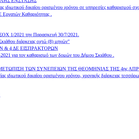
ΟΛΗΣ ΕΝΣΤΑΣΗΣ
ς ιδιωτικού δικαίου ορισμένου χρόνου σε υπηρεσίες καθαρισμού σ
Ε Εργατών Καθαριότητας .
 ΣΟΧ 1/2021 την Παρασκευή 30/7/2021.
ιάθου διάρκειας οχτώ (8) μηνών"
 & 4 ΔΕ ΕΙΣΠΡΑΚΤΟΡΩΝ
-2021 για τον καθαρισμό των δομών του Δήμου Σκιάθου .
ΕΤΩΠΙΣΗ ΤΩΝ ΣΥΝΕΠΕΙΩΝ ΤΗΣ ΘΕΟΜΗΝΙΑΣ ΤΗΣ 4ης ΑΠΡ
ιδιωτικού δικαίου ορισμένου χρόνου, χρονικής διάρκειας τεσσάρ
Η