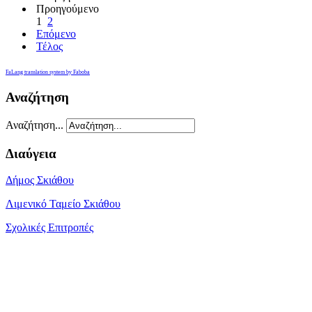
Προηγούμενο
1
2
Επόμενο
Τέλος
FaLang translation system by Faboba
Αναζήτηση
Αναζήτηση...
Διαύγεια
Δήμος Σκιάθου
Λιμενικό Ταμείο Σκιάθου
Σχολικές Επιτροπές