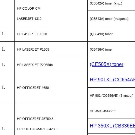
(CB542A) toner (κίτρ.)
HP COLOR CM
LASERJET 1312
(CB543A) toner (magenta)
HP LASERJET 1320
(Q5949X) toner
HP LASERJET P1505
(CB436A) toner
(CE505X) toner
HP LASERJET P2055dn
HP 901XL (CC654A
HP OFFICEJET 4680
HP 901 (CC656AE) (3 χρώμ.)
HP 350 CB335EE
HP OFFICEJET J5780 &
HP 350XL (CB336E
HP PHOTOSMART C4280