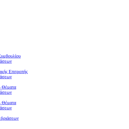
Συμβουλίου
φάσεων
ικής Επιτροπής
φάσεων
- Θέματα
φάσεων
- Θέματα
φάσεων
εδριάσεων