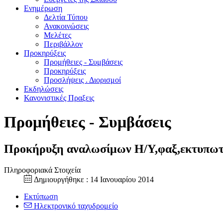
Ενημέρωση
Δελτία Τύπου
Ανακοινώσεις
Μελέτες
Περιβάλλον
Προκηρύξεις
Προμήθειες - Συμβάσεις
Προκηρύξεις
Προσλήψεις . Διορισμοί
Εκδηλώσεις
Κανονιστικές Πραξεις
Προμήθειες - Συμβάσεις
Προκήρυξη αναλωσίμων Η/Υ,φαξ,εκτυπωτ
Πληροφοριακά Στοιχεία
Δημιουργήθηκε : 14 Ιανουαρίου 2014
Εκτύπωση
Ηλεκτρονικό ταχυδρομείο