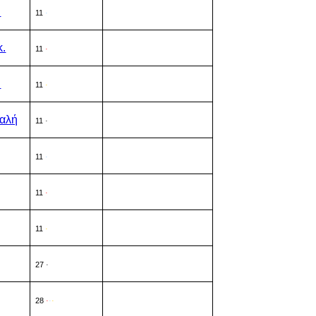
.
11
·
κ.
11
·
.
11
·
φαλή
11
·
11
·
11
·
11
·
27
·
28
·
·
·