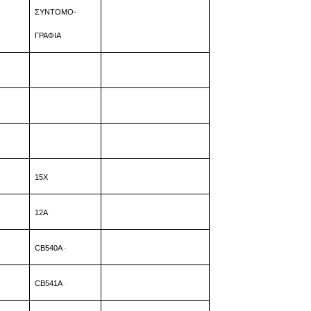
ΣΥΝΤΟΜΟ-
ΓΡΑΦΙΑ
15Χ
12A
CB540A
·
CB541A
·