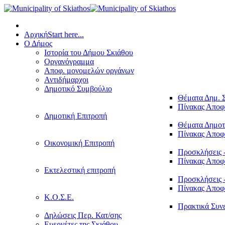
Αρχική
Start here...
Ο Δήμος
Ιστορία του Δήμου Σκιάθου
Οργανόγραμμα
Αποφ. μονομελών οργάνων
Αντιδήμαρχοι
Δημοτικό Συμβούλιο
Θέματα Δημ. 
Πίνακας Απο
Δημοτική Επιτροπή
Θέματα Δημοτ
Πίνακας Απο
Οικονομική Επιτροπή
Προσκλήσεις 
Πίνακας Απο
Εκτελεστική επιτροπή
Προσκλήσεις 
Πίνακας Απο
Κ.Ο.Σ.Ε.
Πρακτικά Συν
Δηλώσεις Περ. Κατ/σης
Ευεργέτες της Σκιάθου