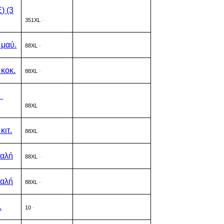
) (3
351XL
·
·
·
 μαύ.
88XL
·
κοκ.
88XL
·
)
88XL
·
κιτ.
88XL
·
φαλή
88XL
·
·
φαλή
88XL
·
·
.
10
·