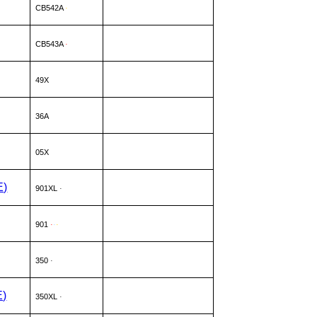
CB542A
·
CB543A
·
49X
36A
05X
E)
901XL
·
901
·
·
·
350
·
E)
350XL
·