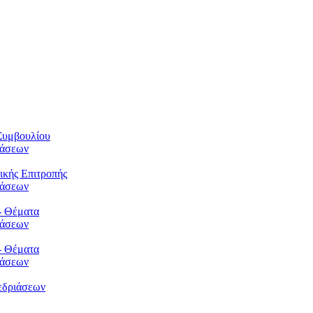
Συμβουλίου
φάσεων
ικής Επιτροπής
φάσεων
- Θέματα
φάσεων
- Θέματα
φάσεων
εδριάσεων