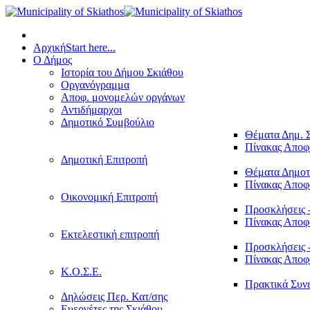
Αρχική
Start here...
Ο Δήμος
Ιστορία του Δήμου Σκιάθου
Οργανόγραμμα
Αποφ. μονομελών οργάνων
Αντιδήμαρχοι
Δημοτικό Συμβούλιο
Θέματα Δημ. 
Πίνακας Απο
Δημοτική Επιτροπή
Θέματα Δημοτ
Πίνακας Απο
Οικονομική Επιτροπή
Προσκλήσεις 
Πίνακας Απο
Εκτελεστική επιτροπή
Προσκλήσεις 
Πίνακας Απο
Κ.Ο.Σ.Ε.
Πρακτικά Συν
Δηλώσεις Περ. Κατ/σης
Ευεργέτες της Σκιάθου