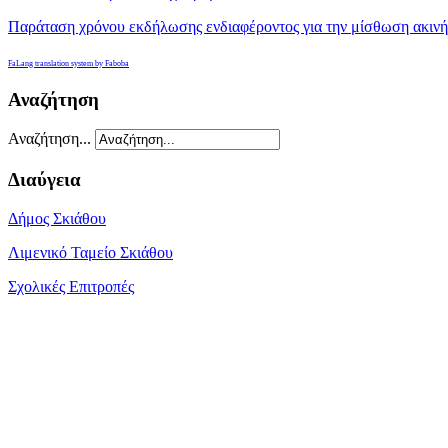
Παράταση χρόνου εκδήλωσης ενδιαφέροντος για την μίσθωση ακινήτ
FaLang translation system by Faboba
Αναζήτηση
Αναζήτηση...
Διαύγεια
Δήμος Σκιάθου
Λιμενικό Ταμείο Σκιάθου
Σχολικές Επιτροπές