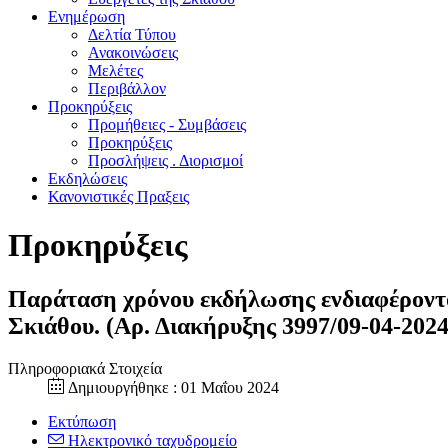
Ενημέρωση
Δελτία Τύπου
Ανακοινώσεις
Μελέτες
Περιβάλλον
Προκηρύξεις
Προμήθειες - Συμβάσεις
Προκηρύξεις
Προσλήψεις . Διορισμοί
Εκδηλώσεις
Κανονιστικές Πραξεις
Προκηρύξεις
Παράταση χρόνου εκδήλωσης ενδιαφέροντος
Σκιάθου. (Αρ. Διακήρυξης 3997/09-04-2024
Πληροφοριακά Στοιχεία
Δημιουργήθηκε : 01 Μαΐου 2024
Εκτύπωση
Ηλεκτρονικό ταχυδρομείο