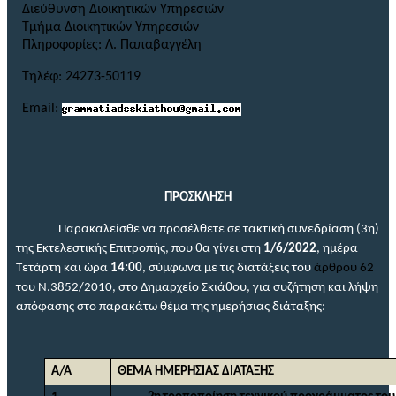
Διεύθυνση Διοικητικών Υπηρεσιών
Τμήμα Διοικητικών Υπηρεσιών
Πληροφορίες: Λ. Παπαβαγγέλη
Τηλέφ: 24273-50119
Email:
ΠΡΟΣΚΛΗΣΗ
Παρακαλείσθε να προσέλθετε σε τακτική συνεδρίαση (3η)
της Εκτελεστικής Επιτροπής,
που θα γίνει
στη
1/6/2022
, ημέρα
Τετάρτη και ώρα
14:00
, σύμφωνα με τις διατάξεις του
άρθρου 62
του Ν.3852/2010, στο Δημαρχείο Σκιάθου, για συζήτηση και λήψη
απόφασης στο παρακάτω θέμα
της ημερήσιας διάταξης:
Α/Α
ΘΕΜΑ ΗΜΕΡΗΣΙΑΣ ΔΙΑΤΑΞΗΣ