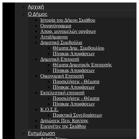
Αρχική
Ο Δήμος
Ιστορία του Δήμου Σκιάθου
Οργανόγραμμα
Αποφ. μονομελών οργάνων
Αντιδήμαρχοι
Δημοτικό Συμβούλιο
Θέματα Δημ. Συμβουλίου
Πίνακας Αποφάσεων
Δημοτική Επιτροπή
Θέματα Δημοτικής Επιτροπής
Πίνακας Αποφάσεων
Οικονομική Επιτροπή
Προσκλήσεις - Θέματα
Πίνακας Αποφάσεων
Εκτελεστική επιτροπή
Προσκλήσεις - Θέματα
Πίνακας Αποφάσεων
Κ.Ο.Σ.Ε.
Πρακτικά Συνεδριάσεων
Δηλώσεις Περ. Κατ/σης
Ευεργέτες της Σκιάθου
Ενημέρωση