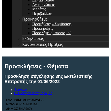
Δελτία Τύπου
Ανακοινώσεις
Μελέτες
Περιβάλλον
Προκηρύξεις
Προμήθειες - Συμβάσεις
Προκηρύξεις
Προσλήψεις . Διορισμοί
Εκδηλώσεις
Κανονιστικές Πραξεις
Προσκλήσεις - Θέματα
Πρόσκληση σύγκλησης 3ης Εκτελεστικής
Επιτροπής την 01/06/2022
Εκτύπωση
Ηλεκτρονικό ταχυδρομείο
ΕΛΛΗΝΙΚΗ ΔΗΜΟΚΡΑΤΙΑ
ΝΟΜΟΣ
ΜΑΓΝΗΣΙΑΣ
ΔΗΜΟΣ ΣΚΙΑΘΟΥ