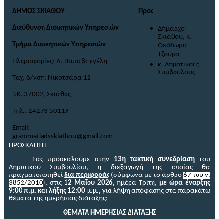
ΔΗΜΟΣ ΣΚΙΑΘΟΥ
Προς
Διεύθυνση Διοικητικών Υπηρεσιών
Δήμαρχο
Σκιάθου, κ.
Τμήμα Διοικητικών Υπηρεσιών
Θεόδωρο
Τζούμα
Πληροφορίες: Λ. Παπαβαγγέλη
κ. Δημοτικούς
Συμβούλους
Ταχ. δ/νση: Νικοτσάρα 12
Τ.Κ. 37002, Σκιάθος
Τηλ.: 24273 50119
Email
:
grammatiadsskiathou
@
gmail
.
com
ΠΡΟΣΚΛΗΣΗ
Σας προσκαλούμε στην
13η τακτική συνεδρίαση
του
Δημοτικού Συμβουλίου,
η διεξαγωγή της οποίας θα
πραγματοποιηθεί
δια περιφοράς
(σύμφωνα με το άρθρο
67 του ν.
3852/2010
),
στις
12 Μαΐου 2026,
ημέρα Τρίτη
,
με ώρα έναρξης
9:00 π.μ. και λήξης 12:00 μ.μ.
,
για λήψη απόφασης
στα παρακάτω
θέματα
της ημερήσιας διάταξης
:
ΘΕΜΑΤΑ ΗΜΕΡΗΣΙΑΣ ΔΙΑΤΑΞΗΣ