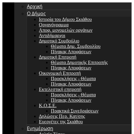
Αρχική
Ο Δήμος
Ιστορία του Δήμου Σκιάθου
Οργανόγραμμα
Αποφ. μονομελών οργάνων
Αντιδήμαρχοι
Δημοτικό Συμβούλιο
Θέματα Δημ. Συμβουλίου
Πίνακας Αποφάσεων
Δημοτική Επιτροπή
Θέματα Δημοτικής Επιτροπής
Πίνακας Αποφάσεων
Οικονομική Επιτροπή
Προσκλήσεις - Θέματα
Πίνακας Αποφάσεων
Εκτελεστική επιτροπή
Προσκλήσεις - Θέματα
Πίνακας Αποφάσεων
Κ.Ο.Σ.Ε.
Πρακτικά Συνεδριάσεων
Δηλώσεις Περ. Κατ/σης
Ευεργέτες της Σκιάθου
Ενημέρωση