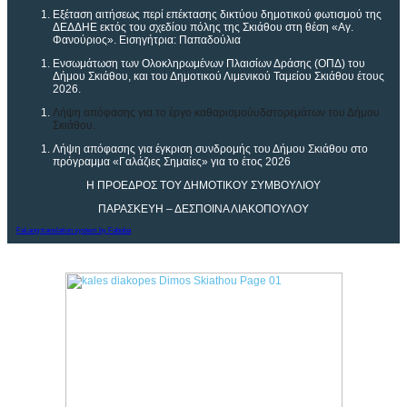
Εξέταση αιτήσεως περί επέκτασης δικτύου δημοτικού φωτισμού της
ΔΕΔΔΗΕ εκτός του σχεδίου πόλης της Σκιάθου στη θέση «Αγ.
Φανούριος».
Εισηγήτρια: Παπαδούλια
Ενσωμάτωση των Ολοκληρωμένων Πλαισίων Δράσης (ΟΠΔ) του
Δήμου Σκιάθου, και του Δημοτικού Λιμενικού Ταμείου Σκιάθου έτους
2026.
Λήψη απόφασης για το έργο καθαρισμού
υδατορεμάτων του Δήμου
Σκιάθου
.
Λήψη απόφασης για έγκριση συνδρομής του Δήμου Σκιάθου στο
πρόγραμμα «Γαλάζιες Σημαίες» για το έτος 2026
Η ΠΡΟΕΔΡΟΣ ΤΟΥ ΔΗΜΟΤΙΚΟΥ ΣΥΜΒΟΥΛΙΟΥ
ΠΑΡΑΣΚΕΥΗ – ΔΕΣΠΟΙΝΑ ΛΙΑΚΟΠΟΥΛΟΥ
FaLang translation system by Faboba