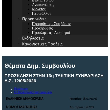
Δελτία Τύπου
Ανακοινώσεις
Μελέτες
Περιβάλλον
Προκηρύξεις
Προμήθειες - Συμβάσεις
Προκηρύξεις
Προσλήψεις . Διορισμοί
Εκδηλώσεις
Κανονιστικές Πραξεις
Θέματα Δημ. Συμβουλίου
ΠΡΟΣΚΛΗΣΗ ΣΤΗΝ 13η ΤΑΚΤΙΚΗ ΣΥΝΕΔΡΙΑΣΗ
Δ.Σ. 12/05/2026
Εκτύπωση
Ηλεκτρονικό ταχυδρομείο
ΕΛΛΗΝΙΚΗ ΔΗΜΟΚΡΑΤΙΑ
Σκιάθος, 8
.
5
.
2026
ΝΟΜΟΣ ΜΑΓΝΗΣΙΑΣ
Αρ. πρωτ.: 4728