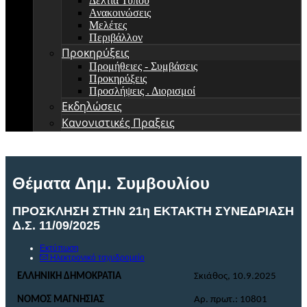
Δελτία Τύπου
Ανακοινώσεις
Μελέτες
Περιβάλλον
Προκηρύξεις
Προμήθειες - Συμβάσεις
Προκηρύξεις
Προσλήψεις . Διορισμοί
Εκδηλώσεις
Κανονιστικές Πραξεις
Θέματα Δημ. Συμβουλίου
ΠΡΟΣΚΛΗΣΗ ΣΤΗΝ 21η ΕΚΤΑΚΤΗ ΣΥΝΕΔΡΙΑΣΗ
Δ.Σ. 11/09/2025
Εκτύπωση
Ηλεκτρονικό ταχυδρομείο
ΕΛΛΗΝΙΚΗ ΔΗΜΟΚΡΑΤΙΑ
Σκιάθος,
10
.
9
.
2025
ΝΟΜΟΣ ΜΑΓΝΗΣΙΑΣ
Αρ. πρωτ.: 10801