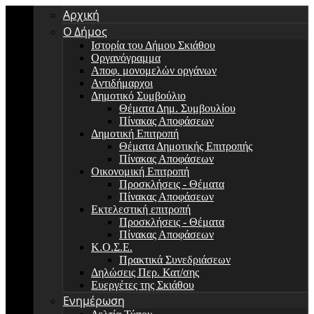
Αρχική
Ο Δήμος
Ιστορία του Δήμου Σκιάθου
Οργανόγραμμα
Αποφ. μονομελών οργάνων
Αντιδήμαρχοι
Δημοτικό Συμβούλιο
Θέματα Δημ. Συμβουλίου
Πίνακας Αποφάσεων
Δημοτική Επιτροπή
Θέματα Δημοτικής Επιτροπής
Πίνακας Αποφάσεων
Οικονομική Επιτροπή
Προσκλήσεις - Θέματα
Πίνακας Αποφάσεων
Εκτελεστική επιτροπή
Προσκλήσεις - Θέματα
Πίνακας Αποφάσεων
Κ.Ο.Σ.Ε.
Πρακτικά Συνεδριάσεων
Δηλώσεις Περ. Κατ/σης
Ευεργέτες της Σκιάθου
Ενημέρωση