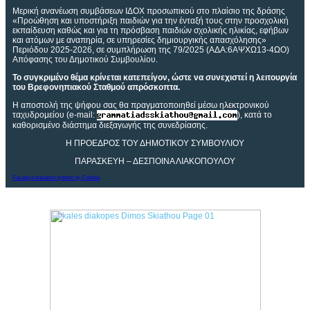
Μερική ανανέωση συμβάσεων ΙΔΟΧ προσωπικού στο πλαίσιο της δράσης
«Προώθηση και υποστήριξη παιδιών για την ένταξή τους στην προσχολική
εκπαίδευση καθώς και για τη πρόσβαση παιδιών σχολικής ηλικίας, εφήβων
και ατόμων με αναπηρία, σε υπηρεσίες δημιουργικής απασχόλησης»
Περιόδου 2025-2026, σε συμπλήρωση της 79/2025 (ΑΔΑ:6ΑΨΧΩ13-4ΩΟ)
Απόφασης του Δημοτικού Συμβουλίου.
Το συγκριμένο θέμα κρίνεται κατεπείγον, ώστε να συνεχιστεί η λειτουργία
του Βρεφονηπιακού Σταθμού απρόσκοπτα
.
Η αποστολή της ψήφου σας θα πραγματοποιηθεί μέσω ηλεκτρονικού
ταχυδρομείου (e-mail:
), κατά το
καθορισμένο διάστημα διεξαγωγής της συνεδρίασης.
Η ΠΡΟΕΔΡΟΣ ΤΟΥ ΔΗΜΟΤΙΚΟΥ ΣΥΜΒΟΥΛΙΟΥ
ΠΑΡΑΣΚΕΥΗ – ΔΕΣΠΟΙΝΑ ΛΙΑΚΟΠΟΥΛΟΥ
FaLang translation system by Faboba