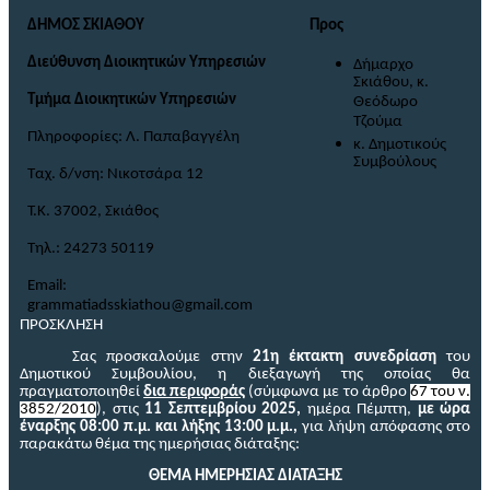
ΔΗΜΟΣ ΣΚΙΑΘΟΥ
Προς
Διεύθυνση Διοικητικών Υπηρεσιών
Δήμαρχο
Σκιάθου, κ.
Τμήμα Διοικητικών Υπηρεσιών
Θεόδωρο
Τζούμα
Πληροφορίες: Λ. Παπαβαγγέλη
κ. Δημοτικούς
Συμβούλους
Ταχ. δ/νση: Νικοτσάρα 12
Τ.Κ. 37002, Σκιάθος
Τηλ.: 24273 50119
Email
:
grammatiadsskiathou
@
gmail
.
com
ΠΡΟΣΚΛΗΣΗ
Σας προσκαλούμε στην
21η έκτακτη συνεδρίαση
του
Δημοτικού Συμβουλίου,
η διεξαγωγή της οποίας θα
πραγματοποιηθεί
δια περιφοράς
(σύμφωνα με το άρθρο
67 του ν.
3852/2010
),
στις
11 Σεπτεμβρίου 2025,
ημέρα Πέμπτη
,
με ώρα
έναρξης 08:00 π.μ. και λήξης 13:00 μ.μ.
,
για λήψη απόφασης
στο
παρακάτω θέμα
της ημερήσιας διάταξης
:
ΘΕΜΑ ΗΜΕΡΗΣΙΑΣ ΔΙΑΤΑΞΗΣ