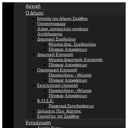
Αρχική
Ο Δήμος
Ιστορία του Δήμου Σκιάθου
Οργανόγραμμα
Αποφ. μονομελών οργάνων
Αντιδήμαρχοι
Δημοτικό Συμβούλιο
Θέματα Δημ. Συμβουλίου
Πίνακας Αποφάσεων
Δημοτική Επιτροπή
Θέματα Δημοτικής Επιτροπής
Πίνακας Αποφάσεων
Οικονομική Επιτροπή
Προσκλήσεις - Θέματα
Πίνακας Αποφάσεων
Εκτελεστική επιτροπή
Προσκλήσεις - Θέματα
Πίνακας Αποφάσεων
Κ.Ο.Σ.Ε.
Πρακτικά Συνεδριάσεων
Δηλώσεις Περ. Κατ/σης
Ευεργέτες της Σκιάθου
Ενημέρωση