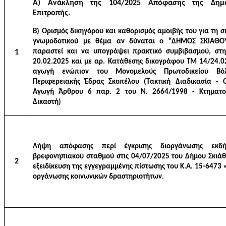
Α) Ανάκληση της 104/2025 Απόφασης της Δημο
Επιτροπής.
Β)
Ορισμός δικηγόρου και καθορισμός αμοιβής του
για τη 
γνωμοδοτικού με θέμα αν
δύναται
ο “ΔΗΜΟΣ ΣΚΙΑΘΟ
παραστεί και να υπογράψει πρακτικό συμβιβασμού, στ
1
20.02.2025 και με αρ. Κατάθεσης δικογράφου ΤΜ 14/24.0
αγωγή ενώπιον του Μονομελούς Πρωτοδικείου Βό
Περιφερειακής Έδρας Σκοπέλου (Τακτική Διαδικασία - 
Αγωγή Άρθρου 6 παρ. 2 του Ν. 2664/1998 - Κτηματο
Δικαστή)
Λήψη απόφασης περί έγκρισης διοργάνωσης εκδή
βρεφονηπιακού σταθμού στις 04/07/2025 του Δήμου Σκιάθ
2
εξειδίκευση της εγγεγραμμένης πίστωσης του Κ.Α. 15-6473 
οργάνωσης κοινωνικών δραστηριοτήτων.