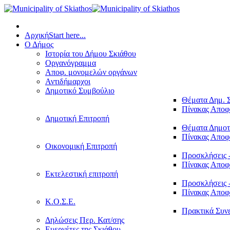
Αρχική
Start here...
Ο Δήμος
Ιστορία του Δήμου Σκιάθου
Οργανόγραμμα
Αποφ. μονομελών οργάνων
Αντιδήμαρχοι
Δημοτικό Συμβούλιο
Θέματα Δημ. 
Πίνακας Απο
Δημοτική Επιτροπή
Θέματα Δημοτ
Πίνακας Απο
Οικονομική Επιτροπή
Προσκλήσεις 
Πίνακας Απο
Εκτελεστική επιτροπή
Προσκλήσεις 
Πίνακας Απο
Κ.Ο.Σ.Ε.
Πρακτικά Συν
Δηλώσεις Περ. Κατ/σης
Ευεργέτες της Σκιάθου