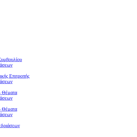
Συμβουλίου
φάσεων
ικής Επιτροπής
φάσεων
- Θέματα
φάσεων
- Θέματα
φάσεων
εδριάσεων