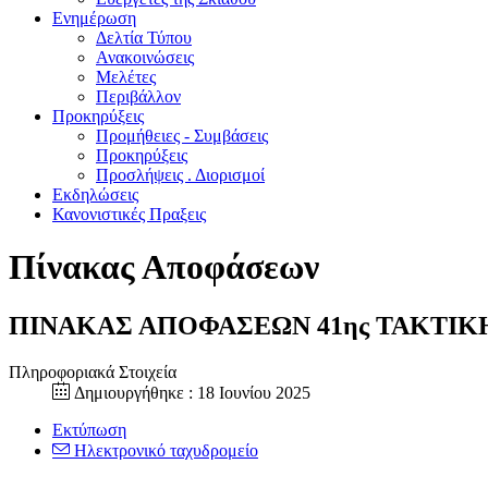
Ενημέρωση
Δελτία Τύπου
Ανακοινώσεις
Μελέτες
Περιβάλλον
Προκηρύξεις
Προμήθειες - Συμβάσεις
Προκηρύξεις
Προσλήψεις . Διορισμοί
Εκδηλώσεις
Κανονιστικές Πραξεις
Πίνακας Αποφάσεων
ΠΙΝΑΚΑΣ ΑΠΟΦΑΣΕΩΝ 41ης ΤΑΚΤΙΚΗΣ
Πληροφοριακά Στοιχεία
Δημιουργήθηκε : 18 Ιουνίου 2025
Εκτύπωση
Ηλεκτρονικό ταχυδρομείο