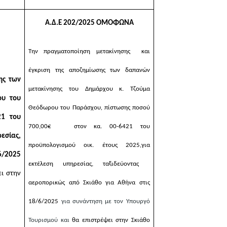
Α.Δ.Ε 202/2025 ΟΜΟΦΩΝΑ
Την
πραγματοποίηση
μετακίνησης και
έγκριση της αποζημίωσης των δαπανών
ης των
μετακίνησης του Δημάρχου κ. Τζούμα
ου του
Θεόδωρου του Παράσχου
,
πίστωσης ποσού
1 του
700,00€ στον κα. 00-6421 του
εσίας,
προϋπολογισμού οικ. έτους 2025
,
για
6/2025
εκτέλεση υπηρεσίας, ταξιδεύοντας
ι στην
αεροπορικώς από Σκιάθο για Αθήνα στις
18/6/2025
για συνάντηση με τον Υπουργό
Τουρισμού και
θα επιστρέψει στην Σκιάθο