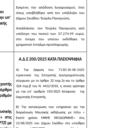
Εγκρίνει την απόδοση λογαριασμού, έτσι
αι
όπως υποβλήθηκε από τον υπάλληλο του
ην υπ’
Δήμου Σκιάθου Τούρλα Παναγιώτη.
ικής
Απαλλάσσει τον Τούρλα Παναγιώτη από
υπόλογο του ποσού των
37.274,99
ευρώ,
στο όνομα του οποίου εκδόθηκε το
χρηματικό ένταλμα προπληρωμής.
Α.Δ.Ε 200/2025 ΚΑΤΑ ΠΛΕΙΟΨΗΦΙΑ
Α) Την έγκριση
του 7130/16-06-2025
πρακτικού της
Επιτροπής Διαπραγμάτευσης
σύμφωνα με το άρθρο 32 παρ.2γ και το άρθρο
τροπής
32Α παρ.β του Ν. 4412/2016, η οποία ορίστηκε
 άρθρο
με την υπ’ αριθμόν 192/2025 Απόφαση της
αριθμόν
Δημοτικής Επιτροπής.
Β) Την κατακύρωση των υπηρεσιών για την
υσικής
διοργάνωση
Μουσικής εκδήλωσης με τίτλο «
» στις
Εκατό χρόνια ΜΙΚΗΣ ΘΕΟΔΩΡΑΚΗΣ» στις
ΤΖΙ με
21/06/2025 του Δήμου Σκιάθου στο υπαίθριο