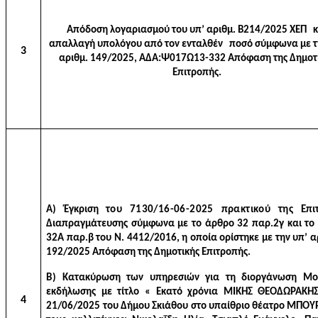
Απόδοση λογαριασμού του υπ’ αριθμ. Β214/2025 ΧΕΠ κ
απαλλαγή υπολόγου από τον ενταλθέν ποσό σύμφωνα με τ
3
αριθμ. 149/2025, ΑΔΑ:Ψ017Ω13-332 Απόφαση της Δημοτ
Επιτροπής.
Α) Έγκριση
του 7130/16-06-2025 πρακτικού της
Επι
Διαπραγμάτευσης σύμφωνα με το άρθρο 32 παρ.2γ και το
32Α παρ.β του Ν. 4412/2016, η οποία ορίστηκε με την υπ’ 
192/2025 Απόφαση της Δημοτικής Επιτροπής.
Β)
Κατακύρωση των υπηρεσιών για τη
διοργάνωση
Μο
εκδήλωσης με τίτλο « Εκατό χρόνια ΜΙΚΗΣ ΘΕΟΔΩΡΑΚΗΣ
4
21/06/2025 του Δήμου Σκιάθου στο υπαίθριο θέατρο ΜΠΟΥΡ