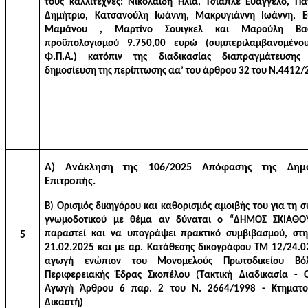
τους καλλιτέχνες: Νικολαΐδη Ηλία, Τσιαπλέ Ευάγγελο, Πα
Δημήτριο, Κατσανούλη Ιωάννη, Μακρυγιάννη Ιωάννη, Ε
Μαμάνου , Μαρτίνο Σουιγκελ και Μαρούλη Βασ
προϋπολογισμού 9.750
,00 ευρώ
(συμπεριλαμβανομένο
Φ.Π.Α.) κατόπιν της διαδικασίας διαπραγμάτευσης
δημοσίευση της περίπτωσης αα’ του άρθρου 32 του Ν.4412/
Α) Ανάκληση της 106/2025 Απόφασης της Δημο
Επιτροπής.
Β)
Ορισμός δικηγόρου και καθορισμός αμοιβής του
για τη 
γνωμοδοτικού με θέμα αν
δύναται
ο “ΔΗΜΟΣ ΣΚΙΑΘΟ
παραστεί και να υπογράψει πρακτικό συμβιβασμού, στ
5
21.02.2025 και με αρ. Κατάθεσης δικογράφου ΤΜ 12/24.0
αγωγή ενώπιον του Μονομελούς Πρωτοδικείου Βό
Περιφερειακής Έδρας Σκοπέλου (Τακτική Διαδικασία - 
Αγωγή Άρθρου 6 παρ. 2 του Ν. 2664/1998 - Κτηματο
Δικαστή)