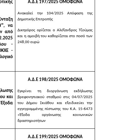
τικής
Α.Δ.Ε 197/2025 ΟΜΟΦΩΝΑ
Ανακαλεί την 104/2025 Απόφαση της
σύνταξη
Δημοτικής Επιτροπής
Υ”
, να
Δικηγόρος ορίζεται ο Αλέξανδρος Τζούμας
ην
από
και η αμοιβή του καθορίζεται στο ποσό των
2.2025
248,00 ευρώ
λου -
ΟΚΧΕ -
λογικό
Α.Δ.Ε 198/2025 ΟΜΟΦΩΝΑ
λωσης
Εγκρίνει τη
διοργάνωση εκδήλωσης
ου και
βρεφονηπιακού σταθμού στις 04/07/2025
«Έξοδα
του Δήμου Σκιάθου
και εξειδικεύει την
εγγεγραμμένης πίστωσης του Κ.Α. 15-6473
«Έξοδα οργάνωσης κοινωνικών
δραστηριοτήτων
Α.Δ.Ε 199/2025 ΟΜΟΦΩΝΑ