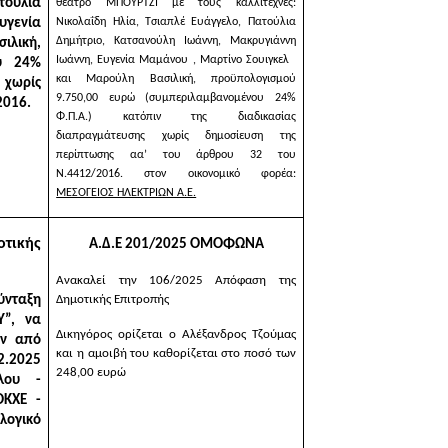
τούλια
θέατρο ΜΠΟΥΡΤΖΙ με τους καλλιτέχνες:
υγενία
Νικολαΐδη Ηλία, Τσιαπλέ Ευάγγελο, Πατούλια
Δημήτριο, Κατσανούλη Ιωάννη, Μακρυγιάννη
ιλική
,
Ιωάννη, Ευγενία Μαμάνου , Μαρτίνο Σουιγκελ
υ 24%
και Μαρούλη Βασιλική
, προϋπολογισμού
 χωρίς
9.750,00 ευρώ (συμπεριλαμβανομένου 24%
2016.
Φ.Π.Α.) κατόπιν της διαδικασίας
διαπραγμάτευσης χωρίς δημοσίευση της
περίπτωσης αα’ του άρθρου 32 του
Ν.4412/2016. στον οικονομικό φορέα:
ΜΕΣΟΓΕΙΟΣ ΗΛΕΚΤΡΙΩΝ Α.Ε.
τικής
Α.Δ.Ε 201/2025 ΟΜΟΦΩΝΑ
Ανακαλεί την 106/2025 Απόφαση της
σύνταξη
Δημοτικής Επιτροπής
Υ”
, να
Δικηγόρος ορίζεται ο Αλέξανδρος Τζούμας
ην
από
και η αμοιβή του καθορίζεται στο ποσό των
2.2025
248,00 ευρώ
λου -
ΟΚΧΕ -
λογικό