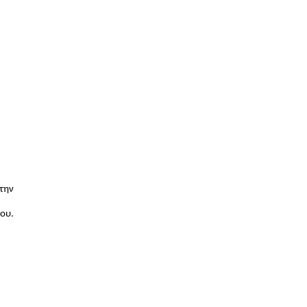
την
ου.