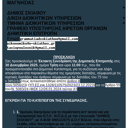
ΜΑΓΝΗΣΙΑΣ
ΔΗΜΟΣ ΣΚΙΑΘΟΥ
Δ/ΝΣΗ ΔΙΟΙΚΗΤΙΚΩΝ ΥΠΗΡΕΣΙΩΝ
ΤΜΗΜΑ ΔΙΟΙΚΗΤΙΚΩΝ ΥΠΗΡΕΣΙΩΝ
ΓΡΑΦΕΙΟ ΥΠΟΣΤΗΡΙΞΗΣ ΑΙΡΕΤΩΝ ΟΡΓΑΝΩΝ
ΔΗΜΟΤΙΚΗ ΕΠΙΤΡΟΠΗ
Email:
ΠΡΟΣΚΛΗΣΗ
Σας προσκαλούμε σε
Έκτακτη Συνεδρίαση της Δημοτικής Επιτροπής
στις
30 Δεκεμβρίου 2025
, ημέρα
Τρίτη
και ώρα
11:00
π.μ., που θα
πραγματοποιηθεί στο Δημοτικό Κατάστημα, για τη συζήτηση και λήψη
αποφάσεων στα παρακάτω θέματα της ημερήσιας διάταξης, σύμφωνα με τις
σχετικές διατάξεις του άρθρου σύμφωνα με τις διατάξεις του 75 του
ν.3852/10
όπως αντικαταστάθηκε απότο
άρθρο 8
τουν.5056/23
) (
ΥΠ.ΕΣ.εγκ.1328/110575/2023/23.12.2023
)
και το
Άρθρο 55
του
/
Ν. 5083/24 (ΦΕΚ 12/26.01.2024 τεύχος Α')
ΕΓΚΡΙΣΗ ΓΙΑ ΤΟ ΚΑΤΕΠΕΙΓΟΝ ΤΗΣ ΣΥΝΕΔΡΙΑΣΗΣ.
1.
Ορισμός δικηγόρου για τη παράσταση αντ’ αυτού και για
λογαριασμό του Ο.Τ.Α - Ν.Π.Δ.Δ με την επωνυμία “ΔΗΜΟΣ
ΣΚΙΑΘΟΥ”, με Α.Φ.Μ: 090122675 Δ.Ο.Υ Βόλου, που εδρεύει στη
Σκιάθο, οδός Νικοτσάρα με αρ. 12, νομίμως εκπροσωπουμένου