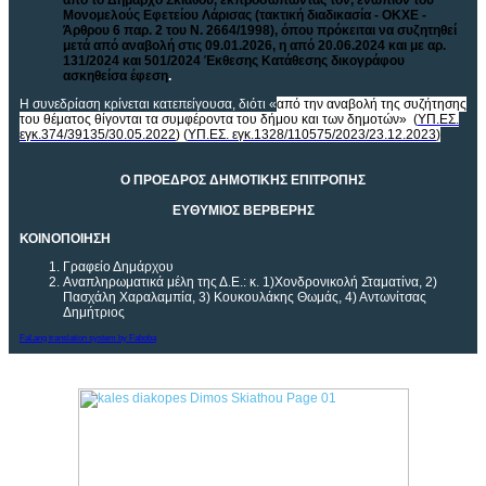
από το Δήμαρχο Σκιάθου, εκπροσωπώντας τον, ενώπιον του
Μονομελούς Εφετείου Λάρισας (τακτική διαδικασία - ΟΚΧΕ -
Άρθρου 6 παρ. 2 του Ν. 2664/1998), όπου πρόκειται να συζητηθεί
μετά από αναβολή στις 09.01.2026, η από 20.06.2024 και με αρ.
131/2024 και 501/2024 Έκθεσης Κατάθεσης δικογράφου
ασκηθείσα έφεση
.
Η συνεδρίαση κρίνεται κατεπείγουσα, διότι «
από την αναβολή της συζήτησης
του θέματος θίγονται τα συμφέροντα του δήμου και των δημοτών» (
ΥΠ.ΕΣ.
εγκ.374/39135/30.05.2022
)
(
ΥΠ.ΕΣ. εγκ.1328/110575/2023/23.12.2023
)
Ο ΠΡΟΕΔΡΟΣ ΔΗΜΟΤΙΚΗΣ ΕΠΙΤΡΟΠΗΣ
ΕΥΘΥΜΙΟΣ ΒΕΡΒΕΡΗΣ
ΚΟΙΝΟΠΟΙΗΣΗ
Γραφείο Δημάρχου
Αναπληρωματικά μέλη της Δ.Ε.: κ. 1)Χονδρονικολή Σταματίνα, 2)
Πασχάλη Χαραλαμπία, 3) Κουκουλάκης Θωμάς, 4) Αντωνίτσας
Δημήτριος
FaLang translation system by Faboba