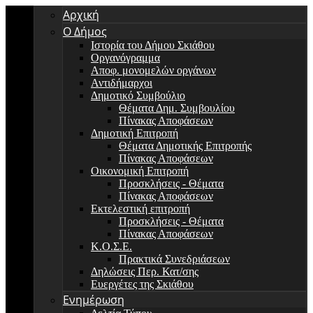
Αρχική
Ο Δήμος
Ιστορία του Δήμου Σκιάθου
Οργανόγραμμα
Αποφ. μονομελών οργάνων
Αντιδήμαρχοι
Δημοτικό Συμβούλιο
Θέματα Δημ. Συμβουλίου
Πίνακας Αποφάσεων
Δημοτική Επιτροπή
Θέματα Δημοτικής Επιτροπής
Πίνακας Αποφάσεων
Οικονομική Επιτροπή
Προσκλήσεις - Θέματα
Πίνακας Αποφάσεων
Εκτελεστική επιτροπή
Προσκλήσεις - Θέματα
Πίνακας Αποφάσεων
Κ.Ο.Σ.Ε.
Πρακτικά Συνεδριάσεων
Δηλώσεις Περ. Κατ/σης
Ευεργέτες της Σκιάθου
Ενημέρωση