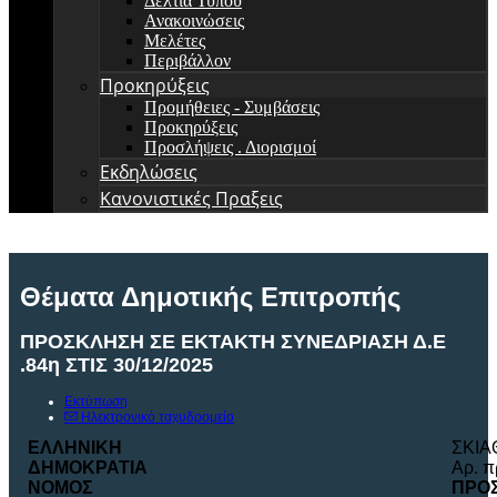
Δελτία Τύπου
Ανακοινώσεις
Μελέτες
Περιβάλλον
Προκηρύξεις
Προμήθειες - Συμβάσεις
Προκηρύξεις
Προσλήψεις . Διορισμοί
Εκδηλώσεις
Κανονιστικές Πραξεις
Θέματα Δημοτικής Επιτροπής
ΠΡΟΣΚΛΗΣΗ ΣΕ ΕΚΤΑΚΤΗ ΣΥΝΕΔΡΙΑΣΗ Δ.Ε
.84η ΣΤΙΣ 30/12/2025
Εκτύπωση
Ηλεκτρονικό ταχυδρομείο
ΕΛΛΗΝΙΚΗ
ΣΚΙΑ
ΔΗΜΟΚΡΑΤΙΑ
Αρ. 
ΝΟΜ
O
Σ
ΠΡΟ