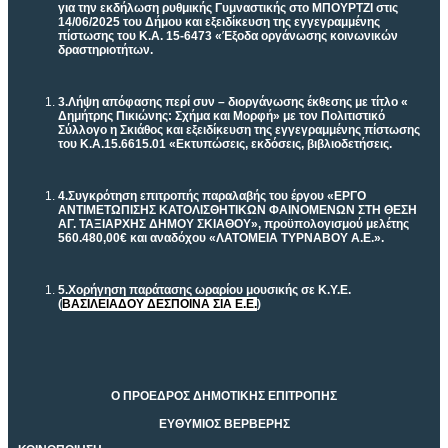
για την εκδήλωση ρυθμικής Γυμναστικής στο ΜΠΟΥΡΤΖΙ στις
14/06/2025 του Δήμου και εξειδίκευση της εγγεγραμμένης
πίστωσης του Κ.Α. 15-6473 «Έξοδα οργάνωσης κοινωνικών
δραστηριοτήτων.
3.
Λήψη απόφασης περί συν – διοργάνωσης έκθεσης με τίτλο «
Δημήτρης Πικιώνης: Σχήμα και Μορφή» με τον Πολιτιστικό
Σύλλογο η Σκιάθος και εξειδίκευση της εγγεγραμμένης πίστωσης
του Κ.Α.15.6615.01 «Εκτυπώσεις, εκδόσεις, βιβλιοδετήσεις.
4.
Συγκρότηση επιτροπής παραλαβής του έργου
«ΕΡΓΟ
ΑΝΤΙΜΕΤΩΠΙΣΗΣ ΚΑΤΟΛΙΣΘΗΤΙΚΩΝ ΦΑΙΝΟΜΕΝΩΝ ΣΤΗ ΘΕΣΗ
ΑΓ. ΤΑΞΙΑΡΧΗΣ ΔΗΜΟΥ ΣΚΙΑΘΟΥ», προϋπολογισμού μελέτης
560.480,00€ και αναδόχου «ΛΑΤΟΜΕΙΑ ΤΥΡΝΑΒΟΥ Α.Ε.».
5.
Χορήγηση παράτασης ωραρίου μουσικής σε Κ.Υ.Ε.
(
ΒΑΣΙΛΕΙΑΔΟΥ ΔΕΣΠΟΙΝΑ ΣΙΑ Ε.Ε.
)
Ο ΠΡΟΕΔΡΟΣ ΔΗΜΟΤΙΚΗΣ ΕΠΙΤΡΟΠΗΣ
ΕΥΘΥΜΙΟΣ ΒΕΡΒΕΡΗΣ