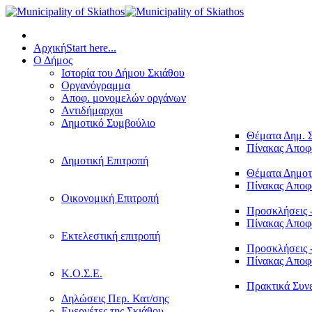
Αρχική
Start here...
Ο Δήμος
Ιστορία του Δήμου Σκιάθου
Οργανόγραμμα
Αποφ. μονομελών οργάνων
Αντιδήμαρχοι
Δημοτικό Συμβούλιο
Θέματα Δημ. 
Πίνακας Απο
Δημοτική Επιτροπή
Θέματα Δημοτ
Πίνακας Απο
Οικονομική Επιτροπή
Προσκλήσεις 
Πίνακας Απο
Εκτελεστική επιτροπή
Προσκλήσεις 
Πίνακας Απο
Κ.Ο.Σ.Ε.
Πρακτικά Συν
Δηλώσεις Περ. Κατ/σης
Ευεργέτες της Σκιάθου