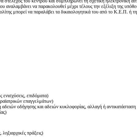
να στέλεχος του κέντρου και συμπληρώνει τη σχετική ηλεκτρονική αί
ρου αναλαμβάνει να παρακολουθεί μέχρι τέλους την εξέλιξη της υπόθ
ολίτης μπορεί να παραλάβει τα δικαιολογητικά του από το Κ.Ε.Π. ή 
ς ενισχύσεις, επιδόματα)
παραϊατρικών επαγγελμάτων)
 αδειών οδήγησης και αδειών κυκλοφορίας, αλλαγή ή αντικατάσταση 
ας)
 ληξιαρχικές πράξεις)