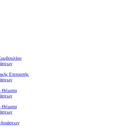
Συμβουλίου
φάσεων
ικής Επιτροπής
φάσεων
- Θέματα
φάσεων
- Θέματα
φάσεων
εδριάσεων