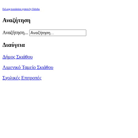
FaLang translation system by Faboba
Αναζήτηση
Αναζήτηση...
Διαύγεια
Δήμος Σκιάθου
Λιμενικό Ταμείο Σκιάθου
Σχολικές Επιτροπές