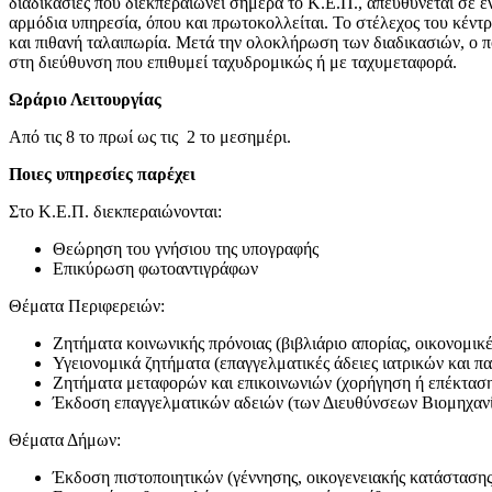
διαδικασίες που διεκπεραιώνει σήμερα το Κ.Ε.Π., απευθύνεται σε έ
αρμόδια υπηρεσία, όπου και πρωτοκολλείται. Το στέλεχος του κέντ
και πιθανή ταλαιπωρία. Μετά την ολοκλήρωση των διαδικασιών, ο π
στη διεύθυνση που επιθυμεί ταχυδρομικώς ή με ταχυμεταφορά.
Ωράριο Λειτουργίας
Από τις 8 το πρωί ως τις 2 το μεσημέρι.
Ποιες υπηρεσίες παρέχει
Στο Κ.Ε.Π. διεκπεραιώνονται:
Θεώρηση του γνήσιου της υπογραφής
Επικύρωση φωτοαντιγράφων
Θέματα Περιφερειών:
Ζητήματα κοινωνικής πρόνοιας (βιβλιάριο απορίας, οικονομικέ
Υγειονομικά ζητήματα (επαγγελματικές άδειες ιατρικών και 
Ζητήματα μεταφορών και επικοινωνιών (χορήγηση ή επέκταση
Έκδοση επαγγελματικών αδειών (των Διευθύνσεων Βιομηχανί
Θέματα Δήμων:
Έκδοση πιστοποιητικών (γέννησης, οικογενειακής κατάστασης,