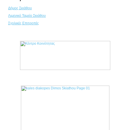
Δήμος Σκιάθου
Λιμενικό Ταμείο Σκιάθου
Σχολικές Επιτροπές