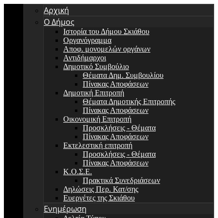
Αρχική
Ο Δήμος
Ιστορία του Δήμου Σκιάθου
Οργανόγραμμα
Αποφ. μονομελών οργάνων
Αντιδήμαρχοι
Δημοτικό Συμβούλιο
Θέματα Δημ. Συμβουλίου
Πίνακας Αποφάσεων
Δημοτική Επιτροπή
Θέματα Δημοτικής Επιτροπής
Πίνακας Αποφάσεων
Οικονομική Επιτροπή
Προσκλήσεις - Θέματα
Πίνακας Αποφάσεων
Εκτελεστική επιτροπή
Προσκλήσεις - Θέματα
Πίνακας Αποφάσεων
Κ.Ο.Σ.Ε.
Πρακτικά Συνεδριάσεων
Δηλώσεις Περ. Κατ/σης
Ευεργέτες της Σκιάθου
Ενημέρωση