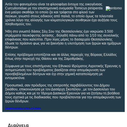
Αιτία του φαινομένου είναι τα φλοιοφάγα έντομα της οικογένειας
Curculionidae με την επιστημονική ονομασία Tomicus piniperda
ένα μαύρο σκαθάρι το οποίο ζει και τρέφεται στο φλοιό των
πεύκων, γνωστό στους ειδικούς από παλιά, το οποίο όμως τα τελευταία
χρόνια λόγο της αλλαγής των κλιματολογικών συνθηκών έχει αυξήσει τους
πληθυσμούς του.
Ήδη στο γνωστό δάσος Σέιχ Σου της Θεσσαλονίκης έχει νεκρώσει 3.500
στρέμματα πευκόφυτης έκτασης , δηλαδή πάνω από το 1/10 της συνολικής
επιφάνειας που καλύπτει. Πριν λίγες μέρες το δασαρχείο Θεσσαλονίκης
έδωσε το πράσινο φως για να ξεκινήσει η υλοτόμηση των ξερών και ημίξερων
δέντρων.
Επίσης πρόβλημα εντοπίζεται και σε άλλες περιοχές της Βόρειας Ελλάδος
όπως στην περιοχή της Θάσου και της Σαμοθράκης.
Σύμφωνα με τους επιστήμονες του Εθνικού Ιδρύματος Αγροτικής Έρευνας η
αντιμετώπιση του προβλήματος βασίζεται στην απομάκρυνση των
προσβεβλημένων δέντρων και όχι στην χημική καταπολέμηση με
εντομοκτόνα.
Προσωπικά, σαν πρόεδρος της επιτροπής περιβάλλοντος του Δήμου
Σκιάθου, επικοινώνησα με τον Δασάρχη Σκοπέλου , με τον Δασολόγο του
Δήμου καθώς και με το Ίδρυμα Δασικών Ερευνών για να ζητήσω τη βοήθεια
τους σχετικά με τις διαδικασίες που προβλέπονται για την απομάκρυνση των
ξερών δένδρων.
FaLang translation system by Faboba
Διαύγεια