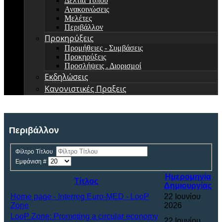
Δελτία Τύπου
Ανακοινώσεις
Μελέτες
Περιβάλλον
Προκηρύξεις
Προμήθειες - Συμβάσεις
Προκηρύξεις
Προσλήψεις . Διορισμοί
Εκδηλώσεις
Κανονιστικές Πραξεις
Περιβάλλον
Φίλτρο Τίτλου
Εμφάνιση #
Ημερομηνία
Τίτλος
Δημιουργίας
Home page - Interreg Euro-MED - LooP
22 Ιουνίου
Zone
2026
LooP Zone: Promoting a circular economy
22 Ιουνίου