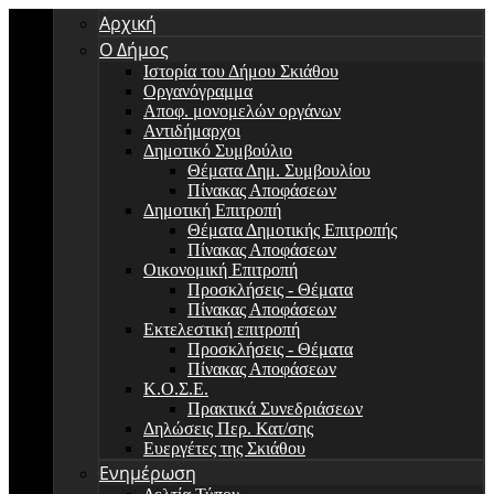
Αρχική
Ο Δήμος
Ιστορία του Δήμου Σκιάθου
Οργανόγραμμα
Αποφ. μονομελών οργάνων
Αντιδήμαρχοι
Δημοτικό Συμβούλιο
Θέματα Δημ. Συμβουλίου
Πίνακας Αποφάσεων
Δημοτική Επιτροπή
Θέματα Δημοτικής Επιτροπής
Πίνακας Αποφάσεων
Οικονομική Επιτροπή
Προσκλήσεις - Θέματα
Πίνακας Αποφάσεων
Εκτελεστική επιτροπή
Προσκλήσεις - Θέματα
Πίνακας Αποφάσεων
Κ.Ο.Σ.Ε.
Πρακτικά Συνεδριάσεων
Δηλώσεις Περ. Κατ/σης
Ευεργέτες της Σκιάθου
Ενημέρωση