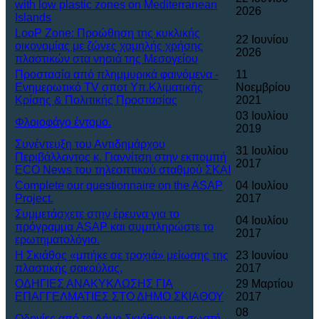
with low plastic zones on Mediterranean
2026
Islands
LooP Zone: Προώθηση της κυκλικής
22 Ιουνίου
οικονομίας με ζώνες χαμηλής χρήσης
2026
πλαστικών στα νησιά της Μεσογείου
Προστασία από πλημμυρικά φαινόμενα -
11
Ενημερωτικό TV σποτ Υπ.Κλιματικής
Νοεμβρίου
Κρίσης & Πολιτικής Προστασίας
2021
03 Ιουλίου
Φλοιοφάγο έντομο.
2019
Συνέντευξη του Αντιδημάρχου
31 Ιουλίου
Περιβάλλοντος κ. Γιαννίτση στην εκπομπή
2017
ECO News του τηλεοπτικού σταθμού ΣΚΑΙ
Complete our questionnaire on the ASAP
04 Ιουλίου
Project.
2017
Συμμετάσχετε στην έρευνα για το
04 Ιουλίου
πρόγραμμα ASAP και συμπληρώστε το
2017
ερωτηματολόγιο.
Η Σκιάθος «μπήκε σε τροχιά» μείωσης της
23 Ιουνίου
πλαστικής σακούλας.
2017
ΟΔΗΓΙΕΣ ΑΝΑΚΥΚΛΩΣΗΣ ΓΙΑ
29 Μαρτίου
ΕΠΑΓΓΕΛΜΑΤΙΕΣ ΣΤΟ ΔΗΜΟ ΣΚΙΑΘΟΥ
2017
08
Οδηγίες από το Δήμο Σκιάθου για σωστή