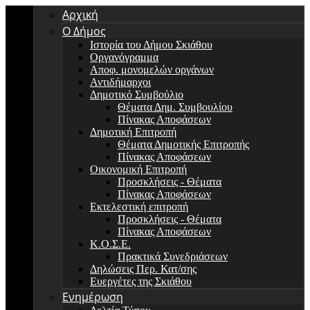
Αρχική
Ο Δήμος
Ιστορία του Δήμου Σκιάθου
Οργανόγραμμα
Αποφ. μονομελών οργάνων
Αντιδήμαρχοι
Δημοτικό Συμβούλιο
Θέματα Δημ. Συμβουλίου
Πίνακας Αποφάσεων
Δημοτική Επιτροπή
Θέματα Δημοτικής Επιτροπής
Πίνακας Αποφάσεων
Οικονομική Επιτροπή
Προσκλήσεις - Θέματα
Πίνακας Αποφάσεων
Εκτελεστική επιτροπή
Προσκλήσεις - Θέματα
Πίνακας Αποφάσεων
Κ.Ο.Σ.Ε.
Πρακτικά Συνεδριάσεων
Δηλώσεις Περ. Κατ/σης
Ευεργέτες της Σκιάθου
Ενημέρωση