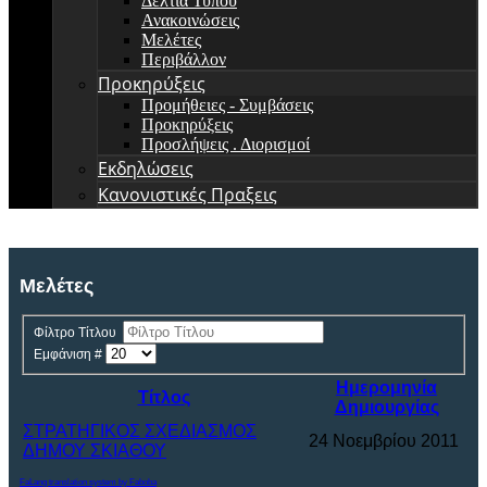
Δελτία Τύπου
Ανακοινώσεις
Μελέτες
Περιβάλλον
Προκηρύξεις
Προμήθειες - Συμβάσεις
Προκηρύξεις
Προσλήψεις . Διορισμοί
Εκδηλώσεις
Κανονιστικές Πραξεις
Μελέτες
Φίλτρο Τίτλου
Εμφάνιση #
Ημερομηνία
Τίτλος
Δημιουργίας
ΣΤΡΑΤΗΓΙΚΟΣ ΣΧΕΔΙΑΣΜΟΣ
24 Νοεμβρίου 2011
ΔΗΜΟΥ ΣΚΙΑΘΟΥ
FaLang translation system by Faboba