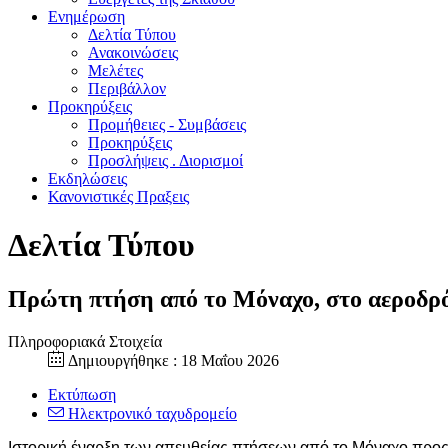
Ενημέρωση
Δελτία Τύπου
Ανακοινώσεις
Μελέτες
Περιβάλλον
Προκηρύξεις
Προμήθειες - Συμβάσεις
Προκηρύξεις
Προσλήψεις . Διορισμοί
Εκδηλώσεις
Κανονιστικές Πραξεις
Δελτία Τύπου
Πρώτη πτήση από το Μόναχο, στο αεροδρό
Πληροφοριακά Στοιχεία
Δημιουργήθηκε : 18 Μαΐου 2026
Εκτύπωση
Ηλεκτρονικό ταχυδρομείο
Ιστορική έναρξη των απευθείας πτήσεων από το Μόναχο προς