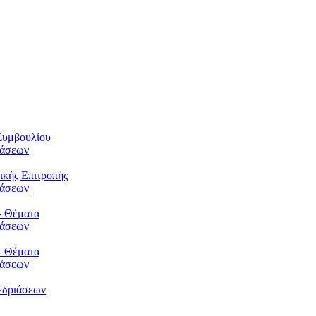
Συμβουλίου
φάσεων
ικής Επιτροπής
φάσεων
- Θέματα
φάσεων
- Θέματα
φάσεων
εδριάσεων