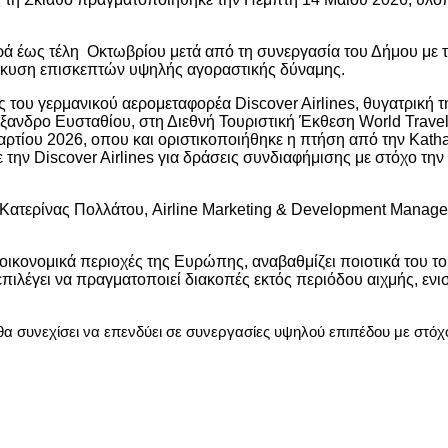
ερά έως τέλη Οκτωβρίου μετά από τη συνεργασία του Δήμου με 
έλκυση επισκεπτών υψηλής αγοραστικής δύναμης.
ς του γερμανικού αερομεταφορέα
Discover
Airlines
, θυγατρική 
ξανδρο Ευσταθίου, στη Διεθνή Τουριστική Έκθεση
World
Trave
αρτίου 2026, οπου και οριστικοποιήθηκε η πτήση από την
Katha
ε την
Discover
Airlines
για δράσεις συνδιαφήμισης με στόχο την
ς Κατερίνας Πολλάτου,
Airline
Marketing
&
Development
Manage
οικονομικά περιοχές της Ευρώπης, αναβαθμίζει ποιοτικά του του
επιλέγει να πραγματοποιεί διακοπές εκτός περιόδου αιχμής, ενι
θα συνεχίσει να επενδύει σε συνεργασίες υψηλού επιπέδου με στόχ