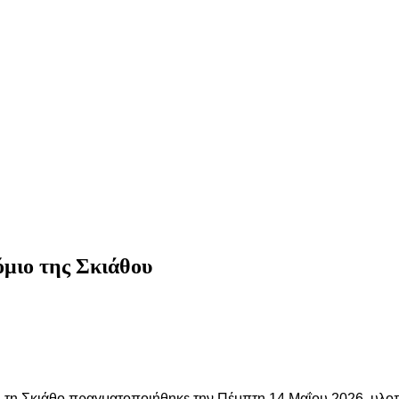
μιο της Σκιάθου
 τη Σκιάθο πραγματοποιήθηκε την Πέμπτη 14 Μαΐου 2026, υλοπ