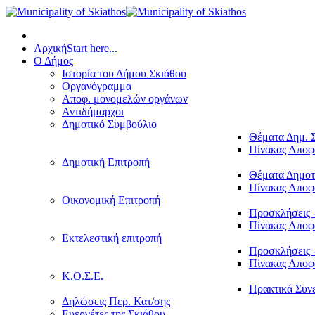
Αρχική
Start here...
Ο Δήμος
Ιστορία του Δήμου Σκιάθου
Οργανόγραμμα
Αποφ. μονομελών οργάνων
Αντιδήμαρχοι
Δημοτικό Συμβούλιο
Θέματα Δημ. 
Πίνακας Απο
Δημοτική Επιτροπή
Θέματα Δημοτ
Πίνακας Απο
Οικονομική Επιτροπή
Προσκλήσεις 
Πίνακας Απο
Εκτελεστική επιτροπή
Προσκλήσεις 
Πίνακας Απο
Κ.Ο.Σ.Ε.
Πρακτικά Συν
Δηλώσεις Περ. Κατ/σης
Ευεργέτες της Σκιάθου