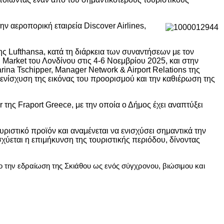
την αεροπορική εταιρεία
Discover
Airlines
,
της
Lufthansa
, κατά τη διάρκεια των συναντήσεων με τον
l
Market
του Λονδίνου στις
4-6
Νοεμβρίου 2025, και στην
rina
Tschipper
,
Manager
Network
&
Airport
Relations
της
 ενίσχυση της εικόνας του προορισμού και την καθιέρωση της
r
της Fr
aport
Greece
, με την οποία ο Δήμος έχει αναπτύξει
ριστικό προϊόν και αναμένεται να ενισχύσει σημαντικά την
σχύεται η επιμήκυνση της τουριστικής περιόδου, δίνοντας
ο την εδραίωση της Σκιάθου ως ενός σύγχρονου, βιώσιμου και