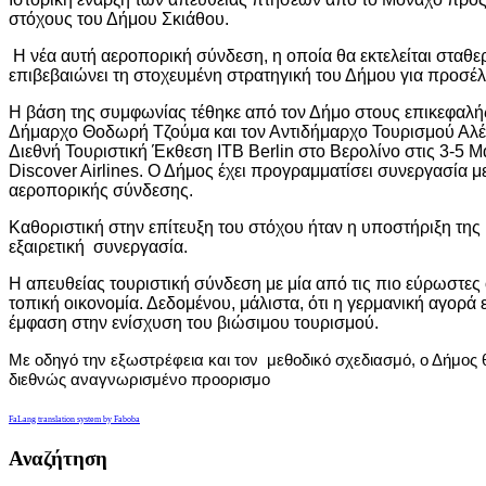
στόχους του Δήμου Σκιάθου.
H
νέα αυτή αεροπορική σύνδεση, η οποία θα εκτελείται σταθ
επιβεβαιώνει τη στοχευμένη στρατηγική του Δήμου για προσ
Η βάση της συμφωνίας τέθηκε από τον Δήμο στους επικεφαλή
Δήμαρχο Θοδωρή Τζούμα και τον Αντιδήμαρχο Τουρισμού Αλέ
Διεθνή Τουριστική Έκθεση
ITB
Berlin
στο Βερολίνο στις 3-5 Μ
Discover
Airlines
. Ο Δήμος έχει προγραμματίσει συνεργασία μ
αεροπορικής σύνδεσης.
Καθοριστική στην επίτευξη του στόχου ήταν η υποστήριξη τη
εξαιρετική συνεργασία.
Η απευθείας τουριστική σύνδεση με μία από τις πιο εύρωστες 
τοπική οικονομία. Δεδομένου, μάλιστα, ότι η γερμανική αγορά 
έμφαση στην ενίσχυση του βιώσιμου τουρισμού.
Με οδηγό την εξωστρέφεια και τον μεθοδικό σχεδιασμό, ο Δήμος 
διεθνώς αναγνωρισμένο προορισμο
FaLang translation system by Faboba
Αναζήτηση