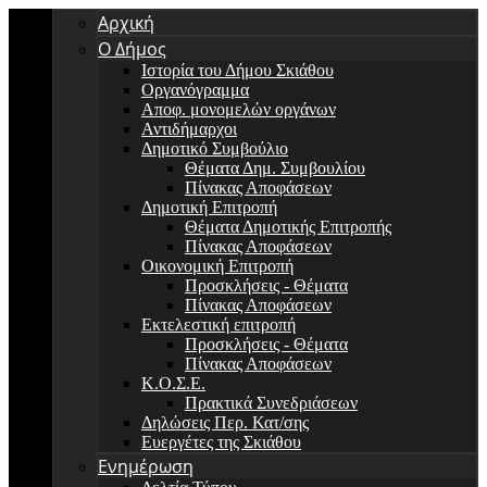
Αρχική
Ο Δήμος
Ιστορία του Δήμου Σκιάθου
Οργανόγραμμα
Αποφ. μονομελών οργάνων
Αντιδήμαρχοι
Δημοτικό Συμβούλιο
Θέματα Δημ. Συμβουλίου
Πίνακας Αποφάσεων
Δημοτική Επιτροπή
Θέματα Δημοτικής Επιτροπής
Πίνακας Αποφάσεων
Οικονομική Επιτροπή
Προσκλήσεις - Θέματα
Πίνακας Αποφάσεων
Εκτελεστική επιτροπή
Προσκλήσεις - Θέματα
Πίνακας Αποφάσεων
Κ.Ο.Σ.Ε.
Πρακτικά Συνεδριάσεων
Δηλώσεις Περ. Κατ/σης
Ευεργέτες της Σκιάθου
Ενημέρωση