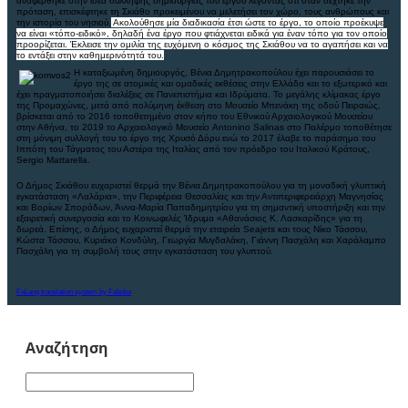
αναφέρθηκε στην ιδέα σύλληψης δημιουργίας του έργου λέγοντας ότι όταν δέχτηκε την
πρόταση, επισκέφτηκε τη Σκιάθο προκειμένου να μελετήσει τον χώρο, τους ανθρώπους και
την ιστορία του νησιού.
Ακολούθησε μία διαδικασία έτσι ώστε το έργο, το οποίο προέκυψε
να είναι «τόπο-ειδικό», δηλαδή ένα έργο που φτιάχνεται ειδικά για έναν τόπο για τον οποίο
προορίζεται. Έκλεισε την ομιλία της ευχόμενη ο κόσμος της Σκιάθου να το αγαπήσει και να
το εντάξει στην καθημερινότητά του.
Η καταξιωμένη δημιουργός, Βένια Δημητρακοπούλου έχει παρουσιάσει το
έργο της σε ατομικές και ομαδικές εκθέσεις στην Ελλάδα και το εξωτερικό και
έχει πραγματοποιήσει διαλέξεις σε Πανεπιστήμια και Ιδρύματα. Το μεγάλης κλίμακας έργο
της Προμαχώνες, μετά από πολύμηνη έκθεση στο Μουσείο Μπενάκη της οδού Πειραιώς,
βρίσκεται από το 2016 τοποθετημένο στον κήπο του Εθνικού Αρχαιολογικού Μουσείου
στην Αθήνα, το 2019 το Αρχαιολογικό Μουσείο
Antonino
Salinas
στο Παλέρμο τοποθέτησε
στη μόνιμη συλλογή του το έργο της Χρυσό Δόρυ ενώ το 2017 έλαβε το παράσημο του
Ιππότη του Τάγματος του Αστέρα της Ιταλίας από τον πρόεδρο του Ιταλικού Κράτους,
Sergio
Mattarella
.
Ο Δήμος Σκιάθου ευχαριστεί θερμά την Βένια Δημητρακοπούλου για τη μοναδική γλυπτική
εγκατάσταση «Λαλάρια», την Περιφέρεια Θεσσαλίας και την Αντιπεριφερειάρχη Μαγνησίας
και Βορίων Σποράδων, Άννα-Μαρία Παπαδημητρίου για τη σημαντική υποστήριξη και την
εξαιρετική συνεργασία και το Κοινωφελές Ίδρυμα «Αθανάσιος Κ. Λασκαρίδης» για τη
δωρεά. Επίσης, ο Δήμος ευχαριστεί θερμά την εταιρεία
Seajets
και τους
Νίκο Τάσσου,
Κώστα Τάσσου, Κυριάκο Κονδύλη, Γεωργία Μυγδαλάκη, Γιάννη Πασχάλη και Χαράλαμπο
Πασχάλη για τη συμβολή τους στην εγκατάσταση του γλυπτού.
FaLang translation system by Faboba
Αναζήτηση