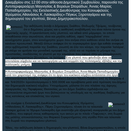
Δεκεμβρίου στις 12:00 στην αίθουσα Δημοτικού Συμβουλίου, παρουσία της
Αντιπεριφερειάρχη Μαγνησίας & Βορείων Σποράδων, Άννας-Μαρίας
Παπαδημητρίου, της Εκτελεστικής Διευθύντριας του Κοινωφελούς
Ιδρύματος Αθανάσιος Κ. Λασκαρίδης» Πέγκυς Ξηροταγάρου και της
δημιουργού του γλυπτού, Βένιας Δημητρακοπούλου.
Την εκδήλωση άνοιξε ο Δήμαρχος Σκιάθου, Θοδωρής Τζούμας, τονίζοντας
ότι ο δημόσιος χώρος και η αισθητική αναβάθμισή του είναι πάντα έγνοια της
δημοτικής αρχής. Η εγκατάσταση ενός γλυπτού, και ειδικά από μάρμαρο, το οποίο
απευθύνεται στην αιωνιότητα, είναι και μεγάλη ευθύνη, αφού “παρεμβαίνει” στον
κοινόχρηστο χώρο, στον κοινόχρηστο χώρο που ανήκει στον καθέναν αλλά δεν ανήκει σε
κανέναν προσωπικά. Μεταξύ άλλων ανέφερε ότι το συγκεκριμένο έργο έχει ευθεία αναφορά
στην εμβληματική παραλία της Σκιάθου, γνωστή σε όλο τον κόσμο, την παραλία ‘λαλάρια’,
με στόχο να υμνήσει την μοναδική ομορφιά της, αλλά και να περάσει το μήνυμα της
προστασίας, συνδέοντας το γλυπτό με την καμπάνια που αφορά στην μη απομάκρυνση
των χαρακτηριστικών βότσαλων, τα λαλάρια.
Ένα γλυπτό που φιλοδοξία είναι να
αποτελέσει σύμβολο και να λειτουργήσει ως ένα κομμάτι της πολιτισμικής εξέλιξης και της
συλλογικής μνήμης.
Η Αντιπεριφερειάρχης Μαγνησίας & Βορείων Σποράδων, Άννα-Μαρία Παπαδημητρίου,
κατά τον χαιρετισμό της ανέφερε ότι το έργο του κυκλικού κόμβου εντάσσεται στο έργο
«Αποκατάσταση Βλαβών Επαρχιακού Οδικού Δικτύου Νήσου Σκιάθου από τη Θεομηνία 4
και 5/4/2020» προϋπολογισμού 1.500.000
€
και προέβλεπε μετά από πρόταση του Δήμου
την δημιουργία κυκλικού κόμβου. Υπογράμμισε, μάλιστα ότι στο πλαίσιο της άψογης
συνεργασίας της Περιφέρειας Θεσσαλίας με τον Δήμο Σκιάθου σχεδιάζονται και
υλοποιούνται σημαντικά έργα που βελτιώνουν τις υποδομές και τις συνθήκες διαβίωσης για
τους κατοίκους και επισκέπτες του νησιού.
Στη συνέχεια η Εκτελεστική Διευθύντρια του Κοινωφελούς Ιδρύματος
«Αθανάσιος Κ. Λασκαρίδης», Πέγκυ Ξηροταγάρου, τόνισε ότι τα τελευταία
τέσσερα χρόνια το Ίδρυμα Λασκαρίδη έχει αναπτύξει μία εξαιρετική συνεργασία με τον Δήμο
Σκιάθου, που αφορά στους καθαρισμούς των ακτών με το πλοίο «Τυφώνας», στη δωρεά
της μελέτης αποκατάστασης του Φαρικού Συγκροτήματος στη νησίδα Ρέπι και τελευταία
στη δωρεά του συγκεκριμένου γλυπτού.
Τέλος, την εκδήλωση έκλεισε η δημιουργός του γλυπτού, Βένια Δημητρακοπούλου, η οποία