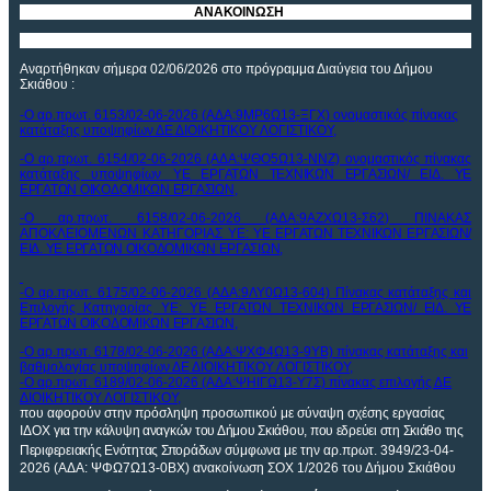
ΑΝΑΚΟΙΝΩΣΗ
Αναρτήθηκαν σήμερα 02/06/2026 στο πρόγραμμα Διαύγεια
του Δήμου
Σκιάθου
:
-Ο αρ.πρωτ. 6153/02-06-2026 (ΑΔΑ:9ΜΡ6Ω13-ΞΓΧ) ονομαστικός πίνακας
κατάταξης υποψηφίων ΔΕ ΔΙΟΙΚΗΤΙΚΟΥ ΛΟΓΙΣΤΙΚΟΥ,
-Ο αρ.πρωτ. 6154/02-06-2026 (ΑΔΑ:ΨΘΟ5Ω13-ΝΝΖ) ονομαστικός πίνακας
κατάταξης υποψηφίων
ΥΕ ΕΡΓΑΤΩΝ ΤΕΧΝΙΚΩΝ ΕΡΓΑΣΙΩΝ/ ΕΙΔ. ΥΕ
ΕΡΓΑΤΩΝ ΟΙΚΟΔΟΜΙΚΩΝ ΕΡΓΑΣΙΩΝ
,
-
Ο αρ.πρωτ. 6158/02-06-2026 (ΑΔΑ:9ΑΖΧΩ13-Σ62) ΠΙΝΑΚΑΣ
ΑΠΟΚΛΕΙΟΜΕΝΩΝ ΚΑΤΗΓΟΡΙΑΣ ΥΕ:
ΥΕ ΕΡΓΑΤΩΝ ΤΕΧΝΙΚΩΝ ΕΡΓΑΣΙΩΝ/
ΕΙΔ. ΥΕ ΕΡΓΑΤΩΝ ΟΙΚΟΔΟΜΙΚΩΝ ΕΡΓΑΣΙΩΝ
,
-
Ο αρ.πρωτ. 6175/02-06-2026 (ΑΔΑ:9ΛΥ0Ω13-604) Πίνακας κατάταξης και
Επιλογής Κατηγορίας ΥΕ:
ΥΕ ΕΡΓΑΤΩΝ ΤΕΧΝΙΚΩΝ ΕΡΓΑΣΙΩΝ/ ΕΙΔ. ΥΕ
ΕΡΓΑΤΩΝ ΟΙΚΟΔΟΜΙΚΩΝ ΕΡΓΑΣΙΩΝ
,
-Ο αρ.πρωτ. 6178/02-06-2026 (ΑΔΑ:ΨΧΦ4Ω13-9ΥΒ) πίνακας κατάταξης και
βαθμολογίας υποψηφίων ΔΕ ΔΙΟΙΚΗΤΙΚΟΥ ΛΟΓΙΣΤΙΚΟΥ,
-Ο αρ.πρωτ. 6189/02-06-2026 (ΑΔΑ:ΨΗΙΓΩ13-Υ7Σ) πίνακας επιλογής ΔΕ
ΔΙΟΙΚΗΤΙΚΟΥ ΛΟΓΙΣΤΙΚΟΥ,
που αφορούν στην πρόσληψη προσωπικού με σύναψη σχέσης εργασίας
ΙΔΟΧ
για την κάλυψη αναγκών του Δήμου Σκιάθου, που εδρεύει στη Σκιάθο της
Περιφερειακής Ενότητας Σποράδων
σύμφωνα με την αρ.πρωτ. 3949/23-04-
2026 (ΑΔΑ: ΨΦΩ7Ω13-0ΒΧ) ανακοίνωση ΣΟΧ 1/2026 του Δήμου Σκιάθου