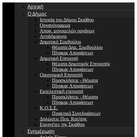
Αρχική
Ο Δήμος
Ιστορία του Δήμου Σκιάθου
Οργανόγραμμα
Αποφ. μονομελών οργάνων
Αντιδήμαρχοι
Δημοτικό Συμβούλιο
Θέματα Δημ. Συμβουλίου
Πίνακας Αποφάσεων
Δημοτική Επιτροπή
Θέματα Δημοτικής Επιτροπής
Πίνακας Αποφάσεων
Οικονομική Επιτροπή
Προσκλήσεις - Θέματα
Πίνακας Αποφάσεων
Εκτελεστική επιτροπή
Προσκλήσεις - Θέματα
Πίνακας Αποφάσεων
Κ.Ο.Σ.Ε.
Πρακτικά Συνεδριάσεων
Δηλώσεις Περ. Κατ/σης
Ευεργέτες της Σκιάθου
Ενημέρωση