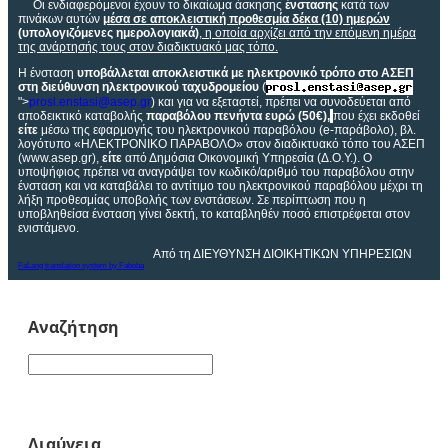
Οι ενδιαφερόμενοι έχουν το δικαίωμα άσκησης
ένστασης
κατά των
πινάκων αυτών
μέσα σε αποκλειστική προθεσμία δέκα (10) ημερών
(υπολογιζόμενες ημερολογιακά
)
, η οποία αρχίζει από την επόμενη ημέρα
της ανάρτησής τους στον διαδικτυακό μας τόπο.
Η ένσταση
υποβάλλεται αποκλειστικά με ηλεκτρονικό τρόπο στο ΑΣΕΠ
στη διεύθυνση ηλεκτρονικού ταχυδρομείου
(
">
prosl
.
enstasi
@
asep
.
gr
)
και για να εξεταστεί, πρέπει να συνοδεύεται από
αποδεικτικό καταβολής
παραβόλου πενήντα ευρώ (50€),
που έχει εκδοθεί
είτε
μέσω της εφαρμογής του ηλεκτρονικού παραβόλου (
e
-παράβολο), βλ.
λογότυπο «ΗΛΕΚΤΡΟΝΙΚΟ ΠΑΡΑΒΟΛΟ» στον διαδικτυακό τόπο του ΑΣΕΠ
(
www
.
asep
.
gr
),
είτε
από Δημόσια Οικονομική Υπηρεσία (Δ.Ο.Υ.). Ο
υποψήφιος πρέπει να αναγράψει τον κωδικό/αριθμό του παραβόλου στην
ένσταση και να καταβάλει το αντίτιμο του ηλεκτρονικού παραβόλου μέχρι τη
λήξη προθεσμίας υποβολής των ενστάσεων. Σε περίπτωση που η
υποβληθείσα ένσταση γίνει δεκτή, το καταβληθέν ποσό επιστρέφεται στον
ενιστάμενο.
Από τη ΔΙΕΥΘΥΝΣΗ ΔΙΟΙΚΗΤΙΚΩΝ ΥΠΗΡΕΣΙΩΝ
FaLang translation system by Faboba
Αναζήτηση
Διαύγεια