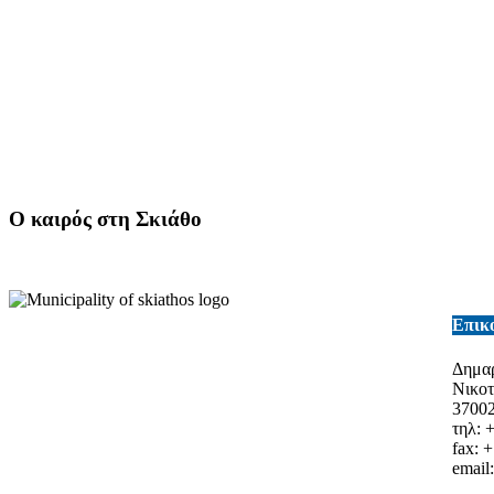
Ο καιρός στη Σκιάθο
Επικ
Δημαρ
Νικο
3700
τηλ: 
fax: 
email