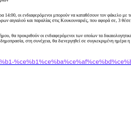
 14:00, οι ενδιαφερόμενοι μπορούν να καταθέσουν τον φάκελο με τ
ων αιγιαλού και παραλίας στις Κουκουναριές, που αφορά σε, 3 θέσε
μου, θα προκριθούν οι ενδιαφερόμενοι των οποίων τα δικαιολογητικά
δημοπρασία, στη συνέχεια, θα διενεργηθεί σε συγκεκριμένη ημέρα η
f%84%ce%b1-%ce%b1%ce%ba%ce%af%ce%bd%c