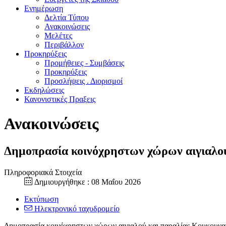
Ενημέρωση
Δελτία Τύπου
Ανακοινώσεις
Μελέτες
Περιβάλλον
Προκηρύξεις
Προμήθειες - Συμβάσεις
Προκηρύξεις
Προσλήψεις . Διορισμοί
Εκδηλώσεις
Κανονιστικές Πραξεις
Ανακοινώσεις
Δημοπρασία κοινόχρηστων χώρων αιγιαλο
Πληροφοριακά Στοιχεία
Δημιουργήθηκε : 08 Μαΐου 2026
Εκτύπωση
Ηλεκτρονικό ταχυδρομείο
Δημοπρασία κοινόχρηστων χώρων αιγιαλού και παραλίας Κουκουνα