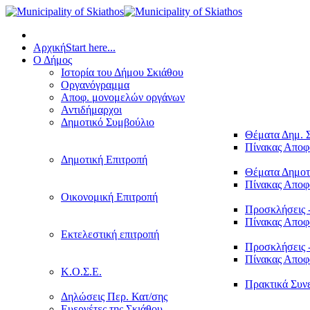
Αρχική
Start here...
Ο Δήμος
Ιστορία του Δήμου Σκιάθου
Οργανόγραμμα
Αποφ. μονομελών οργάνων
Αντιδήμαρχοι
Δημοτικό Συμβούλιο
Θέματα Δημ. 
Πίνακας Απο
Δημοτική Επιτροπή
Θέματα Δημοτ
Πίνακας Απο
Οικονομική Επιτροπή
Προσκλήσεις 
Πίνακας Απο
Εκτελεστική επιτροπή
Προσκλήσεις 
Πίνακας Απο
Κ.Ο.Σ.Ε.
Πρακτικά Συν
Δηλώσεις Περ. Κατ/σης
Ευεργέτες της Σκιάθου