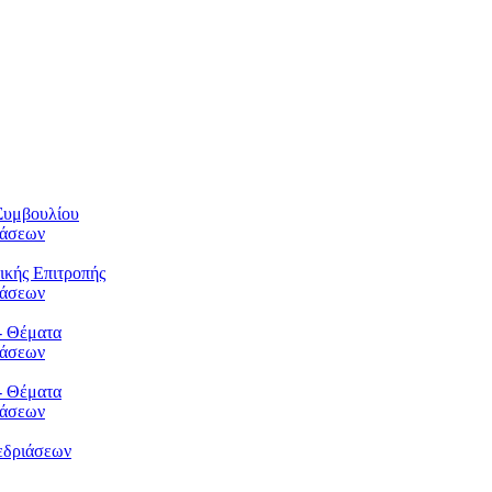
Συμβουλίου
φάσεων
ικής Επιτροπής
φάσεων
- Θέματα
φάσεων
- Θέματα
φάσεων
εδριάσεων