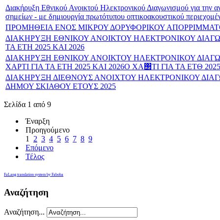
Διακήρυξη Εθνικού Ανοικτού Ηλεκτρονικού Διαγωνισμού για την α
σημείων - με δημιουργία πρωτότυπου οπτικοακουστικού περιεχομέν
ΠΡΟΜΗΘΕΙΑ ΕΝΟΣ ΜΙΚΡΟΥ ΔΟΡΥΦΟΡΙΚΟΥ ΑΠΟΡΡΙΜΜΑΤΟ
ΔΙΑΚΗΡΥΞΗ ΕΘΝΙΚΟΥ ΑΝΟΙΚΤΟΥ ΗΛΕΚΤΡΟΝΙΚΟΥ ΔΙΑΓΩ
ΤΑ ΕΤΗ 2025 ΚΑΙ 2026
ΔΙΑΚΗΡΥΞΗ ΕΘΝΙΚΟΥ ΑΝΟΙΚΤΟΥ ΗΛΕΚΤΡΟΝΙΚΟΥ ΔΙΑΓΩ
ΧΑΡΤΙ ΓΙΑ ΤΑ ΕΤΗ 2025 ΚΑΙ 2026Ο ΧΑ΢ΤΙ ΓΙΑ ΤΑ ΕΤΘ 2025
ΔΙΑΚΗΡΥΞΗ ΔΙΕΘΝΟΥΣ ΑΝΟΙΧΤΟΥ ΗΛΕΚΤΡΟΝΙΚΟΥ ΔΙΑ
ΔΗΜΟΥ ΣΚΙΑΘΟΥ ΕΤΟΥΣ 2025
Σελίδα 1 από 9
Έναρξη
Προηγούμενο
1
2
3
4
5
6
7
8
9
Επόμενο
Τέλος
FaLang translation system by Faboba
Αναζήτηση
Αναζήτηση...