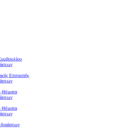
Συμβουλίου
φάσεων
ικής Επιτροπής
φάσεων
- Θέματα
φάσεων
- Θέματα
φάσεων
εδριάσεων