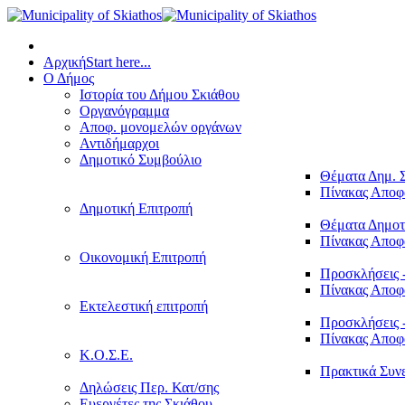
Αρχική
Start here...
Ο Δήμος
Ιστορία του Δήμου Σκιάθου
Οργανόγραμμα
Αποφ. μονομελών οργάνων
Αντιδήμαρχοι
Δημοτικό Συμβούλιο
Θέματα Δημ. 
Πίνακας Απο
Δημοτική Επιτροπή
Θέματα Δημοτ
Πίνακας Απο
Οικονομική Επιτροπή
Προσκλήσεις 
Πίνακας Απο
Εκτελεστική επιτροπή
Προσκλήσεις 
Πίνακας Απο
Κ.Ο.Σ.Ε.
Πρακτικά Συν
Δηλώσεις Περ. Κατ/σης
Ευεργέτες της Σκιάθου