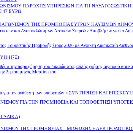
ΓΩΝΙΣΜΟΥ ΠΑΡΟΧΗΣ ΥΠΗΡΕΣΙΩΝ ΓΙΑ ΤΗ ΝΑΥΑΓΟΣΩΣΤΙ
,47 ΕΥΡΩ.
ΑΓΩΝΙΣΜΟΥ ΤΗΣ ΠΡΟΜΗΘΕΙΑΣ ΥΓΡΩΝ ΚΑΥΣΙΜΩΝ ΔΗΜΟΥ Σ
εικτων και Ανακυκλώσιμων Αστικών Στερεών Αποβλήτων για το Δήμο
τος Τουριστικής Προβολής έτους 2026 με Ανοικτή Διαδικασία Διεθ
ΟΚΥΗ-Η7Ξ)
έμα την παραχώρηση του δικαιώματος απλής χρήσης αιγιαλού και κο
την 2η του μηνός Μαρτίου του
νισμού για την ανάθεση των υπηρεσιών « ΣΥΝΤΗΡΗΣΗ ΚΑΙ ΕΠΙ
ΩΝΙΣΜΟΥ ΓΙΑ ΤΗΝ ΠΡΟΜΗΘΕΙΑ ΚΑΙ ΤΟΠΟΘΕΤΗΣΗ ΥΠΟΓΕ
ΡΑΔΙΚΑ)
ΝΙΣΜΟΥ ΤΗΣ ΠΡΟΜΗΘΕΙΑΣ – ΜΙΣΘΩΣΗΣ ΗΛΕΚΤΡΟΛΟΓΙΚΟ