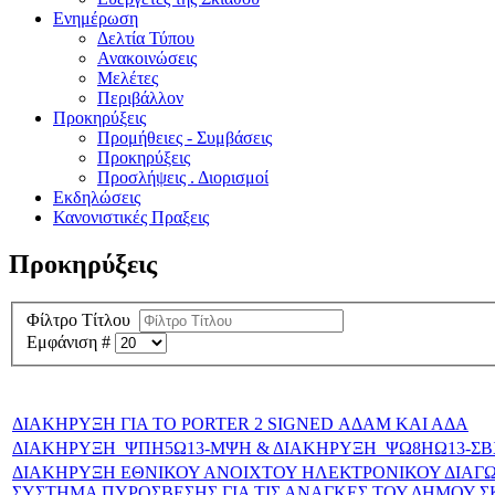
Ενημέρωση
Δελτία Τύπου
Ανακοινώσεις
Μελέτες
Περιβάλλον
Προκηρύξεις
Προμήθειες - Συμβάσεις
Προκηρύξεις
Προσλήψεις . Διορισμοί
Εκδηλώσεις
Κανονιστικές Πραξεις
Προκηρύξεις
Φίλτρο Τίτλου
Εμφάνιση #
ΔΙΑΚΗΡΥΞΗ ΓΙΑ ΤΟ PORTER 2 SIGNED ΑΔΑΜ ΚΑΙ ΑΔΑ
ΔΙΑΚΗΡΥΞΗ_ΨΠΗ5Ω13-ΜΨΗ & ΔΙΑΚΗΡΥΞΗ_ΨΩ8ΗΩ13-
ΔΙΑΚΗΡΥΞΗ ΕΘΝΙΚΟΥ ΑΝΟΙΧΤΟΥ ΗΛΕΚΤΡΟΝΙΚΟΥ ΔΙΑΓΩΝ
ΣΥΣΤΗΜΑ ΠΥΡΟΣΒΕΣΗΣ ΓΙΑ ΤΙΣ ΑΝΑΓΚΕΣ ΤΟΥ ΔΗΜΟΥ 