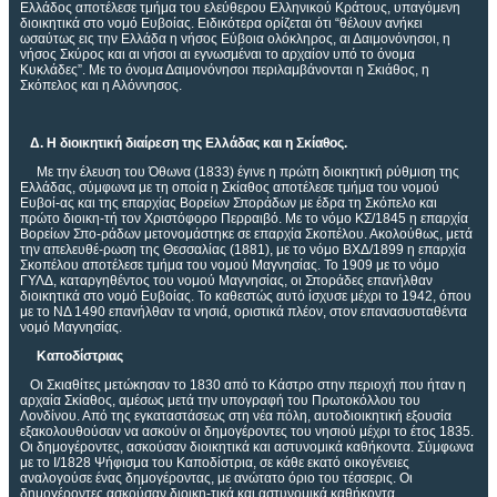
Ελλάδος αποτέλεσε τμήμα του ελεύθερου Ελληνικού Κράτους, υπαγόμενη
διοικητικά στο νομό Ευβοίας. Ειδικότερα ορίζεται ότι “θέλουν ανήκει
ωσαύτως εις την Ελλάδα η νήσος Εύβοια ολόκληρος, αι Δαιμονόνησοι, η
νήσος Σκύρος και αι νήσοι αι εγνωσμέναι το αρχαίον υπό το όνομα
Κυκλάδες”. Με το όνομα Δαιμονόνησοι περιλαμβάνονται η Σκιάθος, η
Σκόπελος και η Αλόννησος.
Δ. Η διοικητική διαίρεση της Ελλάδας και η Σκίαθος.
Με την έλευση του Όθωνα (1833) έγινε η πρώτη διοικητική ρύθμιση της
Ελλάδας, σύμφωνα με τη οποία η Σκίαθος αποτέλεσε τμήμα του νομού
Ευβοί-ας και της επαρχίας Βορείων Σποράδων με έδρα τη Σκόπελο και
πρώτο διοικη-τή τον Χριστόφορο Περραιβό. Με το νόμο ΚΣ/1845 η επαρχία
Βορείων Σπο-ράδων μετονομάστηκε σε επαρχία Σκοπέλου. Ακολούθως, μετά
την απελευθέ-ρωση της Θεσσαλίας (1881), με το νόμο ΒΧΔ/1899 η επαρχία
Σκοπέλου αποτέλεσε τμήμα του νομού Μαγνησίας. Το 1909 με το νόμο
ΓΥΛΔ, καταργηθέντος του νομού Μαγνησίας, οι Σποράδες επανήλθαν
διοικητικά στο νομό Ευβοίας. Το καθεστώς αυτό ίσχυσε μέχρι το 1942, όπου
με το ΝΔ 1490 επανήλθαν τα νησιά, οριστικά πλέον, στον επανασυσταθέντα
νομό Μαγνησίας.
Καποδίστριας
Οι Σκιαθίτες μετώκησαν το 1830 από το Κάστρο στην περιοχή που ήταν η
αρχαία Σκίαθος, αμέσως μετά την υπογραφή του Πρωτοκόλλου του
Λονδίνου. Από της εγκαταστάσεως στη νέα πόλη, αυτοδιοικητική εξουσία
εξακολουθούσαν να ασκούν οι δημογέροντες του νησιού μέχρι το έτος 1835.
Οι δημογέροντες, ασκούσαν διοικητικά και αστυνομικά καθήκοντα. Σύμφωνα
με το Ι/1828 Ψήφισμα του Καποδίστρια, σε κάθε εκατό οικογένειες
αναλογούσε ένας δημογέροντας, με ανώτατο όριο του τέσσερις. Οι
δημογέροντες ασκούσαν διοικη-τικά και αστυνομικά καθήκοντα.