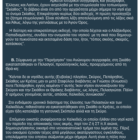
Αρκετοί ιστορικοί συγγραφείς και γεωγράφοι,
Έλληνες και Λατίνοι, έχουν ασχοληθεί με την ετυμολογία του τοπωνύμιου
“Σκίαθος”. Το βέβαιο είναι ότι από την αρχαιότητα μέχρι σήμερα το νησί είχε
το όνομα Σκίαθος. Επικράτησαν κυρίως δύο εκδοχές. Η πρώτη προσεγγίζει
το ζήτημα ετυμολογικά. Είναι σύνθετη λέξη αποτελούμενη από τις λέξεις σκιά
και Άθως, λόγω της γειτνιάσεως με το Άγιον Όρος.
Η δεύτερη και επικρατέστερη εκδοχή, την οποία δέχεται και ο Αλέξανδρος
Παπαδιαμάντης, συνδέει την ονομασία του νησιού με τη σκιά που δημιουρ-
γούν τα πυκνότατα και εκτεταμένα δάση του, ήτοι, “τόπος σκιόης, σκιερός,
κατάσκιος”.
Β.
Σύμφωνα με την “Περιήγησιν” του Ανώνυμου συγγραφέα, στη Σκιάθο
εγκαταστάθηκαν οι Πελασγοί, προελληνικός λαός, προερχόμενος από τη
Θρά-κη:
“Κείνται δε αι νησίδες αυτής (Ευβοίας) πλησίον, Σκύρος, Πεπάρηθος,
Σκίαθος ων Κρήτες μεν οι μετά Σταφύλου διαβάντες εκ Γνώσου (Κνωσού)
ποτε Πεπάρηθον, εγγύς κειμένην τ' αυτής Ίκον νήσον συνοικίζουσιν την
Σκύρον και την Σκιάθον εκ Θράκης διαβάντες, ως λόγος, Πελασγιώται. Πάλιν
δ' ερήμους γενομένας αυτάς, απάσας Χαλκιδείς συνώκισαν”.
Στο ενδιάμεσο χρονικό διάστημα της έλευσης των Πελασγών και των
Χαλκιδέων, πιθανότατα να εγκαταστάθηκαν στη Σκιάθο οι Κρήτες, οι οποίοι
είχαν ήδη καταλάβει τη γειτονική Σκόπελο αλλά και τη Σκύρο.
Επόμενοι οικιστές αναφέρονται οι Χαλκιδείς οι οποίοι ήλθαν στο νησί κατά
την περίοδο της αποικιακής τους ακμής, περί τον Ζ ή ΣΤ π.Χ αιώνα,
δημιουργήσαντες οικισμό στο νοτιοανατολικό τμήμα του λιμένα της. Πέριξ
του οικισμού έχτισαν τείχος από μεγάλους ακατέργαστους ογκόλιθους,
υπολείμματα του οποίου σώζωνται μέχρι σήμερα. Αυτή είναι η πόλη που