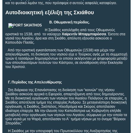
και το φυσικό λιμάνι της, που πρόσφερε σ αυτούς ασφαλές καταφύγιο.
Αυτοδιοικητική εξέλιξη της Σκιάθου
Β. Οθωμανική περίοδος.
Η Σκιάθος κατελήφθη από τους Οθωμανούς
οριστικά το 1538, από το ναύαρχο
Χαϊρεντίν Μπαρμπαρόσσα
. Έκτοτε στα
νησιά του Αιγαίου, άρα και στη Σκιάθο, απόλυτη εξουσία ασκούσε ο
Καπουδάν Πασάς.
Από την οριστική εγκατάσταση των Οθωμανών (1538) και μέχρι την
απελευθέρωση, τη διοίκηση του νησιού είχε ο Τούρκος αγάς με τη συμμετοχή
τριών ή τεσσάρων δημογερόντων οι οποίοι εκλέγονταν με ψηφοφορία μεταξύ
των σπουδαιοτέρων πολιτών του Κάστρου, σε συνάθροιση στην Εκκλησία
του Χριστού.
Γ. Περίοδος της Απελευθέρωσης
Στη διάρκεια της Επανάστασης τη διοίκηση των “κοινών” της νήσου
Σκιάθου ασκούσε αρχικά η Εφορεία, απαρτιζόμενη από τους δημογέροντες.
Με τη διοικητική οργάνωση των νησιών του Αιγαίου Πελάγους σε επαρχίες, η
Σκιάθος αποτέλεσε τμήμα της επαρχίας Άνδρου. Σε μεταγενέστερη διοικητική
οργάνωση, η Σκιάθος, Σκόπελος, Ηλιοδρόμια και Σκύρος αποτέλεσαν
ιδιαίτερη επαρχία. Με την έλευση του Καποδίστρια ως Κυβερνήτη επήλθε
μεταβολή στην οργάνωση των νησιών του Αιγαίου, σύμφωνα με την οποία τα
τρία νησιά με τα Ψαρά, αποτέλεσαν το Α΄ τμήμα νήσων με το όνομα “Βόρειοι
Σποράδες”
Η Σκιάθος με την υπογραφή του Πρωτοκόλλου της Ανεξαρτησίας της