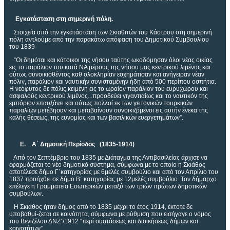
Εγκατάσταση στη σημερινή πόλη.
Στοιχεία από την εγκατάσταση των Σκιαθιτών του Κάστρου στη σημερινή
πόλη αντλούμε από την παρακάτω απόφαση του Δημοτικού Συμβουλίου
του 1839
“Οι δημόται και κάτοικοι της νήσου ταύτης ωκοδόμησαν όλοι νέας οικίας
εις το παράλιον του κατά ΝΑ μέρους της νήσου μας κεντρικού λιμένος και
ούτως συνοικισθέντος καθ ολοκληρίαν εσχημάτισαν και ανήγειραν νέαν
πόλιν, παράλιον και ναυτικήν συνισταμένην ήδη από 500 περίπου οσπήτια.
Η νεόφυτος δε πόλις κειμένη εις το ωραίον παράλιον του ευρυχώρου και
ασφαλούς κεντρικού λιμένος...προοδεύει γιγαντιαίως και το ναυτικόν της
εμπόριον επαυξάνει και ούτως πολλοί εκ των γειτονικών τουρκικών
παραλίων μετέβησαν και μεταβαίνουν συνοικιζόμενοι εις αυτήν ένεκα της
καλής θέσεως, της ευνομίας και των βασιλικών ευεργετημάτων”.
Ε. Α΄ Δημοτική Περίοδος (1835-1914)
Από τον Σεπτέμβριο του 1835 με Διάταγμα της Αντιβασιλείας άρχισε να
εφαρμόζεται το νέο δημοτικό σύστημα, σύμφωνα με το οποίο η Σκιάθος
αποτέλεσε δήμο Γ΄κατηγορίας με 6μελές συμβούλιο και από τον Απρίλιο του
1837 προήχθει σε δήμο Β΄ κατηγορίας με 12μελές συμβούλιο. Τον δήμαρχο
επέλεγε η Γραμματεία Εσωτερικών μεταξύ των τριών πρώτων δημοτικών
συμβούλων.
Η Σκιάθος ήταν δήμος από το 1835 μέχρι το έτος 1914, έκτοτε δε
υποβαθμί-ζεται σε κοινότητα, σύμφωνα με ρύθμιση που εισήγαγε ο νόμος
του Βενιζέλου ΔΝΖ΄/1912 “περί συστάσεως και διοικήσεως δήμων και
κοινοτήτων”.