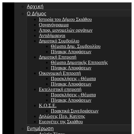
Αρχική
Ο Δήμος
Ιστορία του Δήμου Σκιάθου
Οργανόγραμμα
Αποφ. μονομελών οργάνων
Αντιδήμαρχοι
Δημοτικό Συμβούλιο
Θέματα Δημ. Συμβουλίου
Πίνακας Αποφάσεων
Δημοτική Επιτροπή
Θέματα Δημοτικής Επιτροπής
Πίνακας Αποφάσεων
Οικονομική Επιτροπή
Προσκλήσεις - Θέματα
Πίνακας Αποφάσεων
Εκτελεστική επιτροπή
Προσκλήσεις - Θέματα
Πίνακας Αποφάσεων
Κ.Ο.Σ.Ε.
Πρακτικά Συνεδριάσεων
Δηλώσεις Περ. Κατ/σης
Ευεργέτες της Σκιάθου
Ενημέρωση