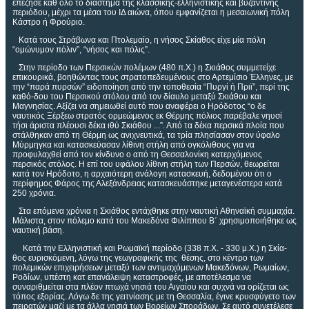
επέζησε καθ όλο το διάστημα της κλασσικής-ελληνιστικής και βυζαντινής
περιόδου, μέχρι τα μέσα του ΙΔ αιώνα, όπου εμφανίζεται η μεσαιωνική πόλη
Κάστρο ή Φρούριο.
Κατά τους Στράβωνα και Πτολεμαίο, η νήσος Σκίαθος είχε μία πόλη
“ομώνυμον πόλιν”, “νήσος και πόλις”.
Στην περίοδο των Περσικών πολέμων (480 π.Χ.) η Σκιάθος συμμετείχε
επικουρικά, βοηθώντας τους στρατοπεδευμένους στο Αρτεμίσιο Έλληνες, με
την “παρά πυρσών” ειδοποίηση από την τοποθεσία “Πυργί ή Πριϊ”, περί της
καθό-δου του Περσικού στόλου από τον δίαυλο μεταξύ Σκιάθου και
Μαγνησίας. Αξίζει να σημειωθεί αυτό που αναφέρει ο Ηρόδοτος “ο δε
ναυτικός Ξέρξεω στρατός ορμεώμενος εκ Θέρμης πόλιος παρέβαλε νηυσί
τήσι άριστα πλέουσι δέκα ιθύ Σκιάθου ...”. Από τα δέκα περσικά πλοία που
στάλθηκαν από τη Θέρμη ως ανιχνευτικά, τα τρία πλησίασαν στον ύφαλο
Μύρμηγκα και κατασκεύασαν λίθινη στήλη από ογκόλιθους για να
προφυλαχθεί από τον κίνδυνο ο από τη Θεσσαλονίκη κατερχόμενος
περσικός στόλος. Η επί του υφάλου λίθινη στήλη των Περσών, θεωρείται
κατά τον Ηρόδοτο, η αρχαιότερη ανάλογη κατασκευή, δεδομένου ότι ο
περίφημος Φάρος της Αλεξάνδρειας κατασκευάστηκε μεταγενέστερα κατά
250 χρόνια.
Στα επόμενα χρόνια η Σκιάθος εντάχθηκε στην ναυτική Αθηναϊκή συμμαχία.
Μάλιστα, στον πόλεμο κατά του Μακεδόνα Φιλίππου Β΄ χρησιμοποιήθηκε ως
ναυτική βάση.
Κατά την Ελληνιστική και Ρωμαϊκή περίοδο (338 π.Χ. - 330 μ.Χ.) η Σκία-
θος ευρισκόμενη, λόγω της γεωγραφικής της θέσης, στο κέντρο των
πολεμικών επιχειρήσεων μεταξύ των αντιμαχόμενων Μακεδόνων, Ρωμαίων,
Ροδίων, υπέστη κατ επανάλειψη καταστροφές, με αποτέλεσμα να
συναριθμείται στα πλέον πτωχά νησιά του Αιγαίου και συχνά να ορίζεται ως
τόπος εξορίας. Λόγω δε της γειτνίασης με τη Θεσσαλία, έγινε κρυσφύγετο των
πειρατών μαζί με τα άλλα νησιά των Βορείων Σποράδων. Σε αυτό συνετέλεσε