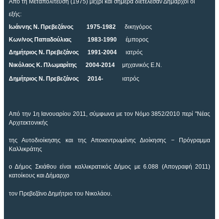
Από τη Μεταπολίτευση (1975) μέχρι και σήμερα διετέλεσαν Δήμαρχοι οι
εξής:
Ιωάννης Ν. Πρεβεζάνος 1975-1982
δικηγόρος
Κων/νος Παπαδούλιας 1983-1990
έμπορος
Δημήτριος Ν. Πρεβεζάνος 1991-2004
ιατρός
Νικόλαος Κ. Πλωμαρίτης 2004-2014
μηχανικός Ε.Ν.
Δημήτριος Ν. Πρεβεζάνος 2014-
ιατρός
Από την 1η Ιανουαρίου 2011, σύμφωνα με τον Νόμο 3852/2010 περί "Νέας
Αρχιτεκτονικής
της Αυτοδιοίκησης και της Αποκεντρωμένης Διοίκησης − Πρόγραμμα
Καλλικράτης
ο Δήμος Σκιάθου είναι καλλικρατικός Δήμος με 6.088 (Απογραφή 2011)
κατοίκους και Δήμαρχο
τον Πρεβεζάνο Δημήτριο του Νικολάου.