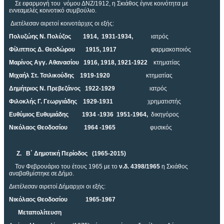
Σε εφαρμογή του νόμου ΔΝΖ/1912, η Σκιάθος έγινε κοινότητα με
εννεαμελές κοινοτικό συμβούλιο.
Διετέλεσαν αιρετοί κοινοτάρχες οι εξής:
Πολυζώης Ν. Πολύζος 1914, 1931-1934,
ιατρός
Φίλιππος Δ. Θεοδώρου 1915, 1917
φαρμακοποιός
Μαρίνος Αγγ. Αθανασίου 1916, 1918, 1921-1922
κτηματίας
Μιχαήλ Στ. Τσιλικούδης 1919-1920
κτηματίας
Δημήτριος Ν. Πρεβεζάνος 1922-1929
ιατρός
Φιλοκλής Γ. Γεωργιάδης 1929-1931
χρηματιστής
Ευθύμιος Ευθυμιάδης 1934 -1936 1951-1964,
δικηγόρος
Νικόλαος Θεοδοσίου 1964 -1965
φυσικός
Ζ. Β΄ Δημοτική Περίοδος (1965-2015)
Τον Φεβρουάριο του έτους 1965 με το
ν.δ. 4398/1965
η Σκιάθος
αναβαθμίστηκε σε Δήμο.
Διετέλεσαν αιρετοί Δήμαρχοι οι εξής:
Νικόλαος Θεοδοσίου 1965-1967
Μεταπολίτευση