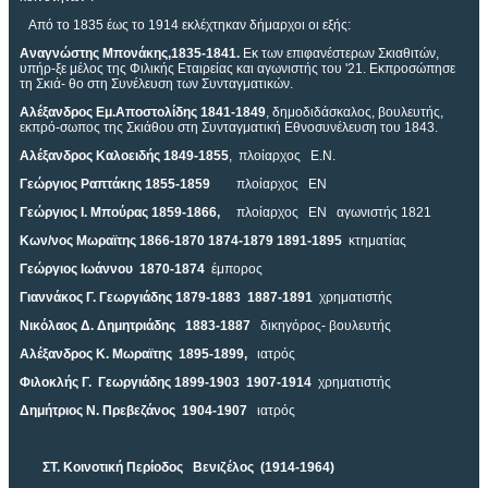
Από το 1835 έως το 1914 εκλέχτηκαν δήμαρχοι οι εξής:
Αναγνώστης Μπονάκης,1835-1841.
Εκ των επιφανέστερων Σκιαθιτών,
υπήρ-ξε μέλος της Φιλικής Εταιρείας και αγωνιστής του '21. Εκπροσώπησε
τη Σκιά- θο στη Συνέλευση των Συνταγματικών.
Αλέξανδρος Εμ.Αποστολίδης 1841-1849
, δημοδιδάσκαλος, βουλευτής,
εκπρό-σωπος της Σκιάθου στη Συνταγματική Εθνοσυνέλευση του 1843.
Αλέξανδρος Καλοειδής 1849-1855
, πλοίαρχος Ε.Ν.
Γεώργιος Ραπτάκης 1855-1859
πλοίαρχος ΕΝ
Γεώργιος Ι. Μπούρας 1859-1866,
πλοίαρχος ΕΝ αγωνιστής 1821
Κων/νος Μωραϊτης 1866-1870 1874-1879 1891-1895
κτηματίας
Γεώργιος Ιωάννου 1870-1874
έμπορος
Γιαννάκος Γ. Γεωργιάδης 1879-1883 1887-1891
χρηματιστής
Νικόλαος Δ. Δημητριάδης 1883-1887
δικηγόρος- βουλευτής
Αλέξανδρος Κ. Μωραϊτης 1895-1899,
ιατρός
Φιλοκλής Γ. Γεωργιάδης 1899-1903 1907-1914
χρηματιστής
Δημήτριος Ν. Πρεβεζάνος 1904-1907
ιατρός
ΣΤ. Κοινοτική Περίοδος Βενιζέλος (1914-1964)