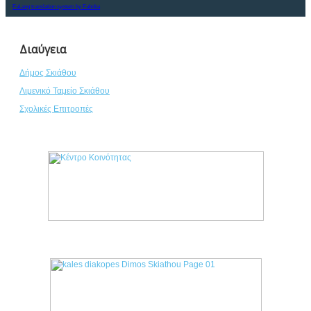
FaLang translation system by Faboba
Διαύγεια
Δήμος Σκιάθου
Λιμενικό Ταμείο Σκιάθου
Σχολικές Επιτροπές