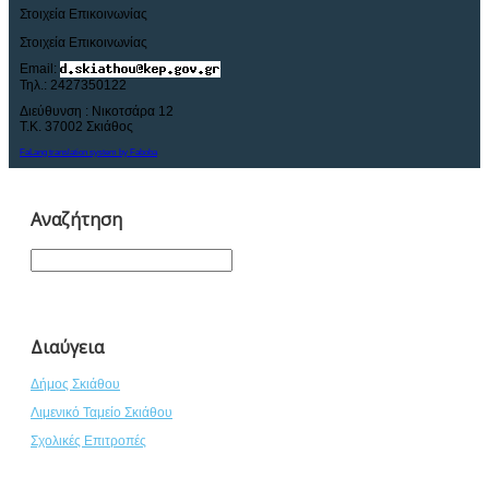
Στοιχεία Επικοινωνίας
Στοιχεία Επικοινωνίας
Email:
Τηλ
.: 2427350122
Διεύθυνση : Νικοτσάρα 12
Τ.Κ. 37002 Σκιάθος
FaLang translation system by Faboba
Αναζήτηση
Διαύγεια
Δήμος Σκιάθου
Λιμενικό Ταμείο Σκιάθου
Σχολικές Επιτροπές