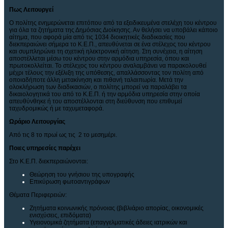
Πως Λειτουργεί
Ο πολίτης ενημερώνεται επιτόπου από τα εξειδικευμένα στελέχη του κέντρου
για όλα τα ζητήματα της Δημόσιας Διοίκησης. Αν θελήσει να υποβάλει κάποιο
αίτημα, που αφορά μία από τις 1034 διοικητικές διαδικασίες που
διεκπεραιώνει σήμερα το Κ.Ε.Π., απευθύνεται σε ένα στέλεχος του κέντρου
και συμπληρώνει τη σχετική ηλεκτρονική αίτηση. Στη συνέχεια, η αίτηση
αποστέλλεται μέσω του κέντρου στην αρμόδια υπηρεσία, όπου και
πρωτοκολλείται. Το στέλεχος του κέντρου αναλαμβάνει να παρακολουθεί
μέχρι τέλους την εξέλιξη της υπόθεσης, απαλλάσσοντας τον πολίτη από
οποιαδήποτε άλλη μετακίνηση και πιθανή ταλαιπωρία. Μετά την
ολοκλήρωση των διαδικασιών, ο πολίτης μπορεί να παραλάβει τα
δικαιολογητικά του από το Κ.Ε.Π. ή την αρμόδια υπηρεσία στην οποία
απευθύνθηκε ή του αποστέλλονται στη διεύθυνση που επιθυμεί
ταχυδρομικώς ή με ταχυμεταφορά.
Ωράριο Λειτουργίας
Από τις 8 το πρωί ως τις 2 το μεσημέρι.
Ποιες υπηρεσίες παρέχει
Στο Κ.Ε.Π. διεκπεραιώνονται:
Θεώρηση του γνήσιου της υπογραφής
Επικύρωση φωτοαντιγράφων
Θέματα Περιφερειών:
Ζητήματα κοινωνικής πρόνοιας (βιβλιάριο απορίας, οικονομικές
ενισχύσεις, επιδόματα)
Υγειονομικά ζητήματα (επαγγελματικές άδειες ιατρικών και