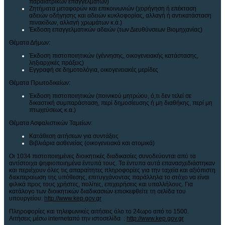
παραϊατρικών επαγγελμάτων)
Ζητήματα μεταφορών και επικοινωνιών (χορήγηση ή επέκταση
αδειών οδήγησης και αδειών κυκλοφορίας, αλλαγή ή αντικατάσταση
πινακίδων, αλλαγή χρωμάτων κ.ά.)
Έκδοση επαγγελματικών αδειών (των Διευθύνσεων Βιομηχανίας)
Θέματα Δήμων:
Έκδοση πιστοποιητικών (γέννησης, οικογενειακής κατάστασης,
ληξιαρχικές πράξεις)
Εγγραφή σε δημοτολόγια, οικογενειακές μερίδες
Θέματα Πρωτοδικείων:
Έκδοση πιστοποιητικών (ποινικού μητρώου, ό,τι δεν τελεί σε
δικαστική συμπαράσταση, περί δημοσίευσης ή μη διαθήκης, περί μη
πτωχεύσεως κ.α.)
Θέματα Ασφαλιστικών Ταμείων:
Κατάθεση αιτήσεων για συντάξεις
Βιβλιάρια ασθενείας (οικογενειακά και ατομικά)
Οι 1034 πιστοποιημένες διοικητικές διαδικασίες συνοδεύονται από τα
αντίστοιχα ψηφιοποιημένα έντυπά τους. Τα έντυπα αυτά επανασχεδιάστηκαν
και περιέχουν όλες τις απαραίτητες πληροφορίες για την ταχεία και αξιόπιστη
διεκπεραίωση της υπόθεσης, επιτυγχάνοντας παράλληλα το στόχο να είναι
φιλικά προς τους χρήστες, πολίτες, επιχειρήσεις και υπαλλήλους. Για
κατάλογο των διοικητικών διαδικασιών επισκεφθείτε τη σελίδα του
υπουργείου:
http://www.kep.gov.gr
Πληροφορίες και τηλεφωνικές αιτήσεις όλο το 24ωρο από το 1500.
Αιτήσεις μέσω internetαπό την ιστοσελίδα :
http://www.kep.gov.gr