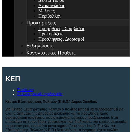
Δελτία Τύπου
Ανακοινώσεις
Μελέτες
Περιβάλλον
Προκηρύξεις
Προμήθειες - Συμβάσεις
Προκηρύξεις
Προσλήψεις . Διορισμοί
Εκδηλώσεις
Κανονιστικές Πραξεις
ΚΕΠ
Εκτύπωση
Ηλεκτρονικό ταχυδρομείο
Κέντρο Εξυπηρέτησης Πολιτών (Κ.Ε.Π.) Δήμου Σκιάθου.
Στο Κέντρο Εξυπηρέτησης Πολιτών ο πολίτης μπορεί να πληροφορηθεί για
όλα τα ζητήματα της Δημόσιας Διοίκησης και να προωθήσει προς
διεκπεραίωση υποθέσεις, που σχετίζονται με φορείς του Δημοσίου. Έτσι
αποφεύγει τις χρονοβόρες γραφειοκρατικές διαδικασίες και κυρίως περιορίζει
τις μετακινήσεις του σε ένα μόνο σημείο ("one stop shop"). Στα Κέντρα
Εξυπηρέτησης Πολιτών (Κ.Ε.Π.) διακινούνται τα έγγραφα, όχι οι πολίτες.