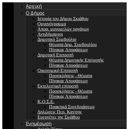
Αρχική
Ο Δήμος
Ιστορία του Δήμου Σκιάθου
Οργανόγραμμα
Αποφ. μονομελών οργάνων
Αντιδήμαρχοι
Δημοτικό Συμβούλιο
Θέματα Δημ. Συμβουλίου
Πίνακας Αποφάσεων
Δημοτική Επιτροπή
Θέματα Δημοτικής Επιτροπής
Πίνακας Αποφάσεων
Οικονομική Επιτροπή
Προσκλήσεις - Θέματα
Πίνακας Αποφάσεων
Εκτελεστική επιτροπή
Προσκλήσεις - Θέματα
Πίνακας Αποφάσεων
Κ.Ο.Σ.Ε.
Πρακτικά Συνεδριάσεων
Δηλώσεις Περ. Κατ/σης
Ευεργέτες της Σκιάθου
Ενημέρωση