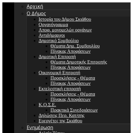
Αρχική
Ο Δήμος
Ιστορία του Δήμου Σκιάθου
Οργανόγραμμα
Αποφ. μονομελών οργάνων
Αντιδήμαρχοι
Δημοτικό Συμβούλιο
Θέματα Δημ. Συμβουλίου
Πίνακας Αποφάσεων
Δημοτική Επιτροπή
Θέματα Δημοτικής Επιτροπής
Πίνακας Αποφάσεων
Οικονομική Επιτροπή
Προσκλήσεις - Θέματα
Πίνακας Αποφάσεων
Εκτελεστική επιτροπή
Προσκλήσεις - Θέματα
Πίνακας Αποφάσεων
Κ.Ο.Σ.Ε.
Πρακτικά Συνεδριάσεων
Δηλώσεις Περ. Κατ/σης
Ευεργέτες της Σκιάθου
Ενημέρωση