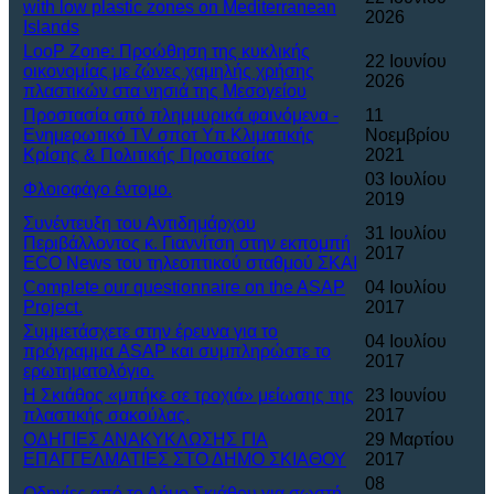
with low plastic zones on Mediterranean
2026
Islands
LooP Zone: Προώθηση της κυκλικής
22 Ιουνίου
οικονομίας με ζώνες χαμηλής χρήσης
2026
πλαστικών στα νησιά της Μεσογείου
Προστασία από πλημμυρικά φαινόμενα -
11
Ενημερωτικό TV σποτ Υπ.Κλιματικής
Νοεμβρίου
Κρίσης & Πολιτικής Προστασίας
2021
03 Ιουλίου
Φλοιοφάγο έντομο.
2019
Συνέντευξη του Αντιδημάρχου
31 Ιουλίου
Περιβάλλοντος κ. Γιαννίτση στην εκπομπή
2017
ECO News του τηλεοπτικού σταθμού ΣΚΑΙ
Complete our questionnaire on the ASAP
04 Ιουλίου
Project.
2017
Συμμετάσχετε στην έρευνα για το
04 Ιουλίου
πρόγραμμα ASAP και συμπληρώστε το
2017
ερωτηματολόγιο.
Η Σκιάθος «μπήκε σε τροχιά» μείωσης της
23 Ιουνίου
πλαστικής σακούλας.
2017
ΟΔΗΓΙΕΣ ΑΝΑΚΥΚΛΩΣΗΣ ΓΙΑ
29 Μαρτίου
ΕΠΑΓΓΕΛΜΑΤΙΕΣ ΣΤΟ ΔΗΜΟ ΣΚΙΑΘΟΥ
2017
08
Οδηγίες από το Δήμο Σκιάθου για σωστή