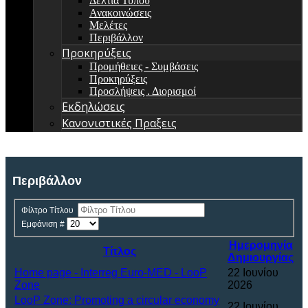
Δελτία Τύπου
Ανακοινώσεις
Μελέτες
Περιβάλλον
Προκηρύξεις
Προμήθειες - Συμβάσεις
Προκηρύξεις
Προσλήψεις . Διορισμοί
Εκδηλώσεις
Κανονιστικές Πραξεις
Περιβάλλον
Φίλτρο Τίτλου
Εμφάνιση #
Ημερομηνία
Τίτλος
Δημιουργίας
Home page - Interreg Euro-MED - LooP
22 Ιουνίου
Zone
2026
LooP Zone: Promoting a circular economy
22 Ιουνίου