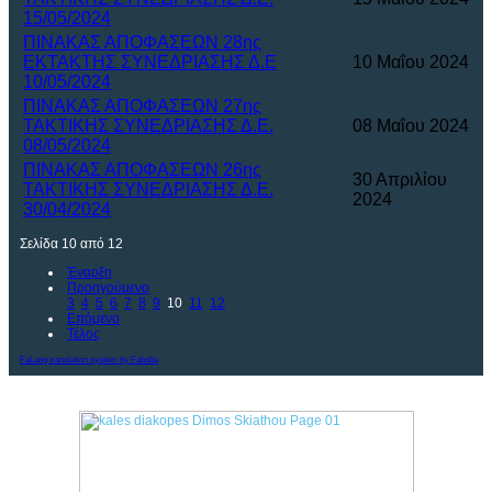
15/05/2024
ΠΙΝΑΚΑΣ ΑΠΟΦΑΣΕΩΝ 28ης
ΕΚΤΑΚΤΗΣ ΣΥΝΕΔΡΙΑΣΗΣ Δ.Ε
10 Μαΐου 2024
10/05/2024
ΠΙΝΑΚΑΣ ΑΠΟΦΑΣΕΩΝ 27ης
ΤΑΚΤΙΚΗΣ ΣΥΝΕΔΡΙΑΣΗΣ Δ.Ε.
08 Μαΐου 2024
08/05/2024
ΠΙΝΑΚΑΣ ΑΠΟΦΑΣΕΩΝ 26ης
30 Απριλίου
ΤΑΚΤΙΚΗΣ ΣΥΝΕΔΡΙΑΣΗΣ Δ.Ε.
2024
30/04/2024
Σελίδα 10 από 12
Έναρξη
Προηγούμενο
3
4
5
6
7
8
9
10
11
12
Επόμενο
Τέλος
FaLang translation system by Faboba