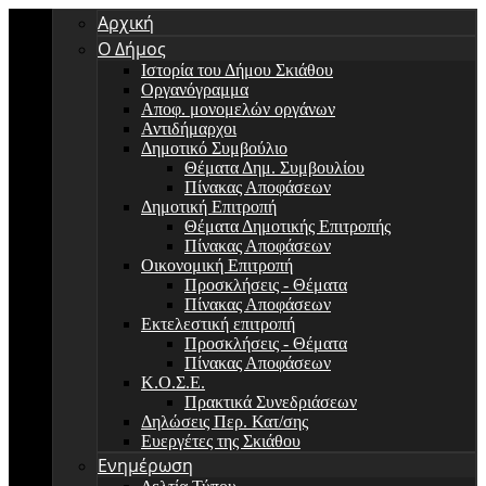
Αρχική
Ο Δήμος
Ιστορία του Δήμου Σκιάθου
Οργανόγραμμα
Αποφ. μονομελών οργάνων
Αντιδήμαρχοι
Δημοτικό Συμβούλιο
Θέματα Δημ. Συμβουλίου
Πίνακας Αποφάσεων
Δημοτική Επιτροπή
Θέματα Δημοτικής Επιτροπής
Πίνακας Αποφάσεων
Οικονομική Επιτροπή
Προσκλήσεις - Θέματα
Πίνακας Αποφάσεων
Εκτελεστική επιτροπή
Προσκλήσεις - Θέματα
Πίνακας Αποφάσεων
Κ.Ο.Σ.Ε.
Πρακτικά Συνεδριάσεων
Δηλώσεις Περ. Κατ/σης
Ευεργέτες της Σκιάθου
Ενημέρωση