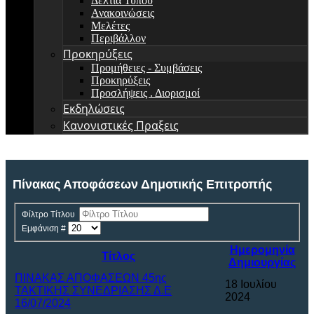
Δελτία Τύπου
Ανακοινώσεις
Μελέτες
Περιβάλλον
Προκηρύξεις
Προμήθειες - Συμβάσεις
Προκηρύξεις
Προσλήψεις . Διορισμοί
Εκδηλώσεις
Κανονιστικές Πραξεις
Πίνακας Αποφάσεων Δημοτικής Επιτροπής
Φίλτρο Τίτλου
Εμφάνιση #
Ημερομηνία
Τίτλος
Δημιουργίας
ΠΙΝΑΚΑΣ ΑΠΟΦΑΣΕΩΝ 45ης
18 Ιουλίου
ΤΑΚΤΙΚΗΣ ΣΥΝΕΔΡΙΑΣΗΣ Δ.Ε
2024
16/07/2024